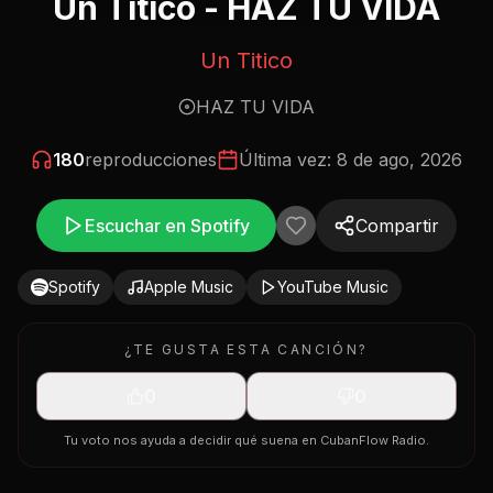
Un Titico - HAZ TU VIDA
Un Titico
HAZ TU VIDA
180
reproducciones
Última vez:
8 de ago, 2026
Escuchar en Spotify
Compartir
Spotify
Apple Music
YouTube Music
¿TE GUSTA ESTA CANCIÓN?
0
0
Tu voto nos ayuda a decidir qué suena en CubanFlow Radio.