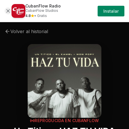
CubanFlow Radio
Iniciar
Cancion
Un-titico-un-titico-haz-tu-vida
CubanFlow Studios
Instalar
Sesión
4.8
• Gratis
Volver al historial
REPRODUCIDA EN CUBANFLOW