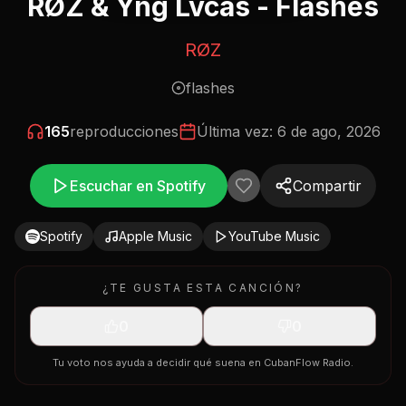
RØZ & Yng Lvcas - Flashes
RØZ
flashes
165
reproducciones
Última vez:
6 de ago, 2026
Escuchar en Spotify
Compartir
Spotify
Apple Music
YouTube Music
¿TE GUSTA ESTA CANCIÓN?
0
0
Tu voto nos ayuda a decidir qué suena en CubanFlow Radio.