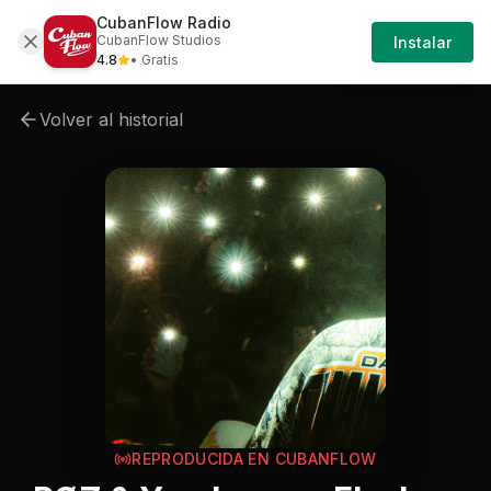
CubanFlow Radio
Iniciar
Cancion
Rz-rz-yng-lvcas-flashes
CubanFlow Studios
Instalar
Sesión
4.8
• Gratis
Volver al historial
REPRODUCIDA EN CUBANFLOW