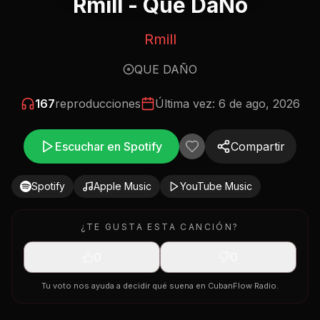
Rmill - Que DaÑo
Rmill
QUE DAÑO
167
reproducciones
Última vez:
6 de ago, 2026
Escuchar en Spotify
Compartir
Spotify
Apple Music
YouTube Music
¿TE GUSTA ESTA CANCIÓN?
0
0
Tu voto nos ayuda a decidir qué suena en CubanFlow Radio.