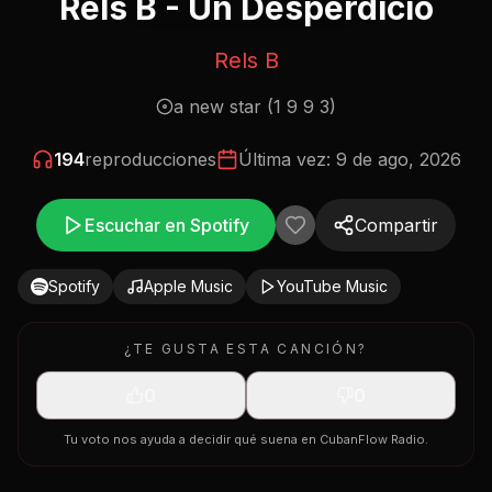
Rels B - Un Desperdicio
Rels B
a new star (1 9 9 3)
194
reproducciones
Última vez:
9 de ago, 2026
Escuchar en Spotify
Compartir
Spotify
Apple Music
YouTube Music
¿TE GUSTA ESTA CANCIÓN?
0
0
Tu voto nos ayuda a decidir qué suena en CubanFlow Radio.