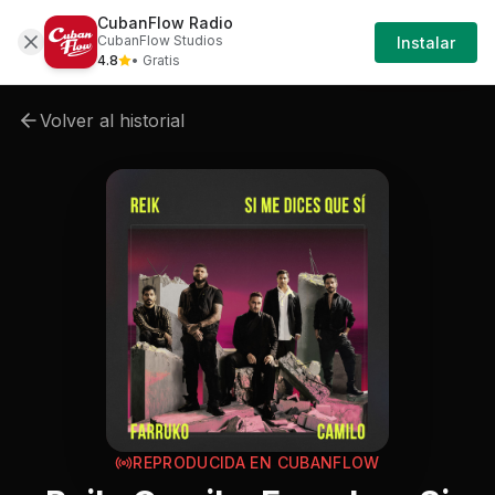
CubanFlow Radio
Iniciar
Cancion
Reik-reik-camilo-farruko-si-me-dices
CubanFlow Studios
Instalar
Sesión
4.8
• Gratis
Volver al historial
REPRODUCIDA EN CUBANFLOW