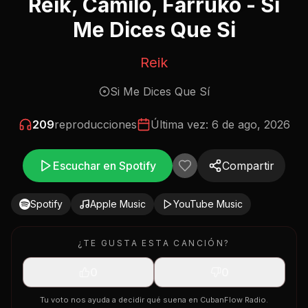
Reik, Camilo, Farruko - Si
Me Dices Que Si
Reik
Si Me Dices Que Sí
209
reproducciones
Última vez:
6 de ago, 2026
Escuchar en Spotify
Compartir
Spotify
Apple Music
YouTube Music
¿TE GUSTA ESTA CANCIÓN?
0
0
Tu voto nos ayuda a decidir qué suena en CubanFlow Radio.