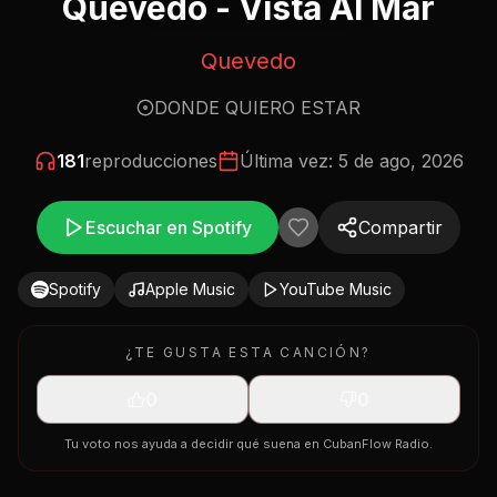
Quevedo - Vista Al Mar
Quevedo
DONDE QUIERO ESTAR
181
reproducciones
Última vez:
5 de ago, 2026
Escuchar en Spotify
Compartir
Spotify
Apple Music
YouTube Music
¿TE GUSTA ESTA CANCIÓN?
0
0
Tu voto nos ayuda a decidir qué suena en CubanFlow Radio.