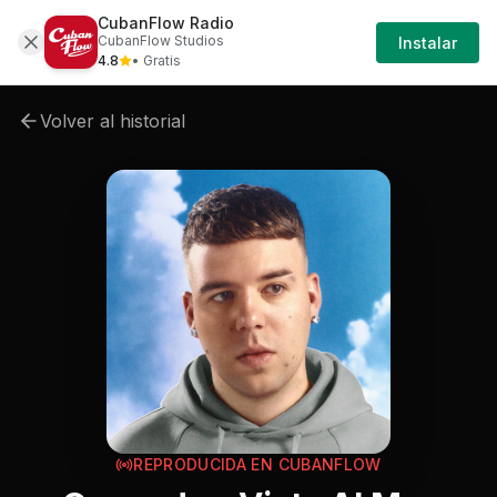
CubanFlow Radio
Iniciar
Cancion
Quevedo-quevedo-vista-al-mar
CubanFlow Studios
Instalar
Sesión
4.8
• Gratis
Volver al historial
REPRODUCIDA EN CUBANFLOW