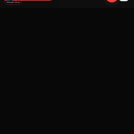
Navegación
Blog
Street Segment
Podcast
Eventos
Publicar
Ranking Promotores
Nosotros