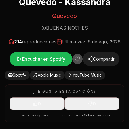
Quevedo - Kassandra
Quevedo
BUENAS NOCHES
214
reproducciones
Última vez:
6 de ago, 2026
Escuchar en Spotify
Compartir
Spotify
Apple Music
YouTube Music
¿TE GUSTA ESTA CANCIÓN?
0
0
Tu voto nos ayuda a decidir qué suena en CubanFlow Radio.