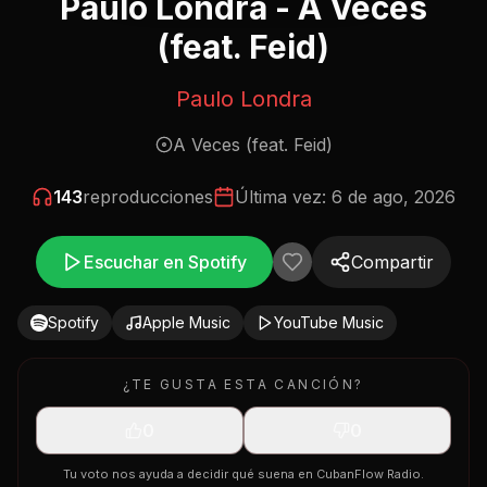
Paulo Londra - A Veces
(feat. Feid)
Paulo Londra
A Veces (feat. Feid)
143
reproducciones
Última vez:
6 de ago, 2026
Escuchar en Spotify
Compartir
Spotify
Apple Music
YouTube Music
¿TE GUSTA ESTA CANCIÓN?
0
0
Tu voto nos ayuda a decidir qué suena en CubanFlow Radio.