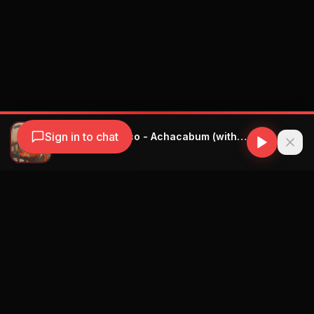
Sign in to chat
Gatillo & Un Titico - Achacabum (with Un Titico)
Gatillo
Navegación
Blog