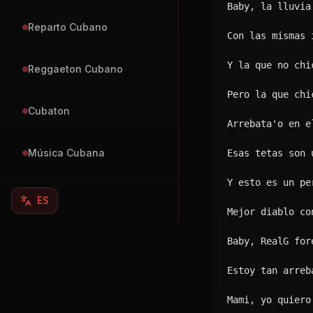
Ella ve la jeep
Búsquese a otro
Yo la monto en 
Más de 24, en e
Si dice que no 
Se toca y me ma
Machinando en l
La cubana que a
Con una demonia
Dónde sea me lo
Se hizo grandot