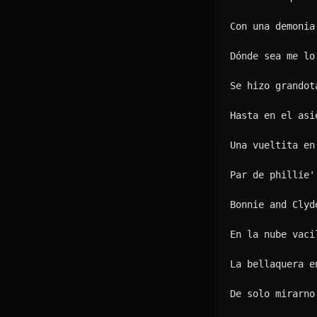
Arrebata'o, dan
Conmigo una rub
Quiere que yo s
Arrebata'o, dan
Si quieres, den
Ella y yo no so
No frenamos, ya
Está tan rica q
Llevo to' el di
Dice que me esp