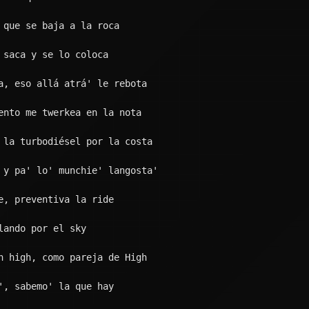
do vuelta en la jeepeta (en la jeepeta)
ia, tiene grande' las teta' (grande' las teta')
e lo meta
do vuelta en la G Wagon
tro de ella te lo hago
mos nada, pero nos celamos
 tú sabes a lo que vamos
ue se merece guagua del año
a joseando en unas Air Force One
era desnuda en el hotel San Juan, ey