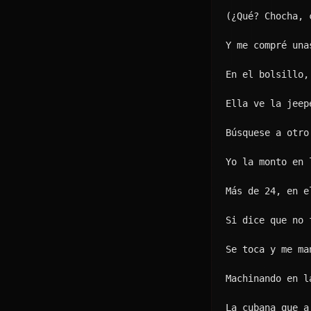
Hasta en el asi
Una vueltita en
Par de phillie'
Bonnie and Clyd
En la nube vaci
La bellaquera e
De solo mirarno
Mi mami la cham
Evita problema'
Hoy no estamo' 
Dale abajo pa' 