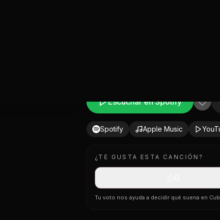
on brand new
' como mi Sea-Doo
 cambian la actitud
stamos pa' un revolú (uah)
do vuelta en la jeepeta (en la jeepeta)
ngo a una rubia
e' las teta' (las teta')
e lo meta
do vuelta en la jeepeta (la jeepeta)