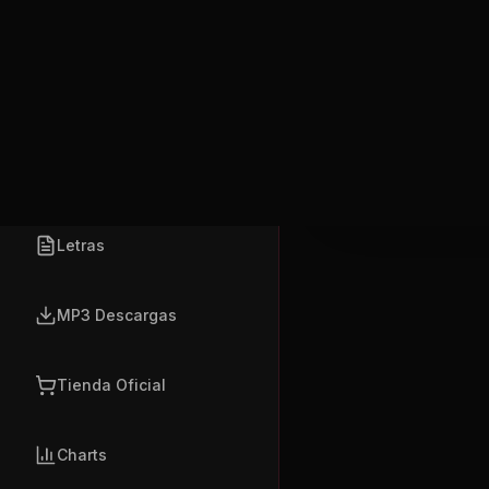
Anuel
Lugares
(Xound Music)
Productos
Las Air Force s
Las moña' verde
Locales
Millones que me
Chat en Vivo
Esta noche no e
Arrebata'o, dan
Comunidad
Al la'o mío, te
Publicar
Que tiene grand
Quiere que yo s
Nosotros
Arrebata'o, dan