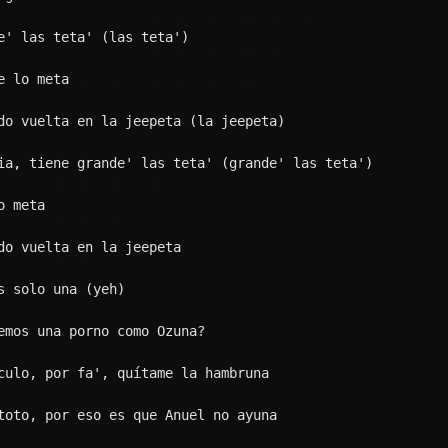
l Lambo a 200
un monumento (monumento)
rreo a lo A-N-U-E-L, dice Anuel
nocido que diablo por conocer
ever, fumando hachís
atao que veo a Lilo y a Stich
 la combi completa
culo, teta)
s Air Force, ni un Foot Locker las tiene
 un pa'l de pacas de cienes