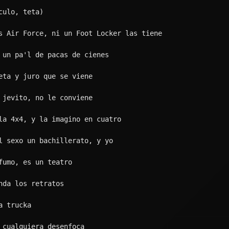
ento me twerkea en la nota
 la turbodiésel por la costa
 y pa' lo' munchie' langosta'
e, preventiva la ride
lando por el sky
n high, como pareja de High
', sabemo' la que hay
bea, si alguien nos frontea
, las cosa' están fea'
pa revoluce', así que pichea
que me vean (sheesh)