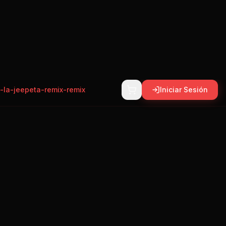
:
8 de ago, 2026
Compartir
ube Music
0
banFlow Radio.