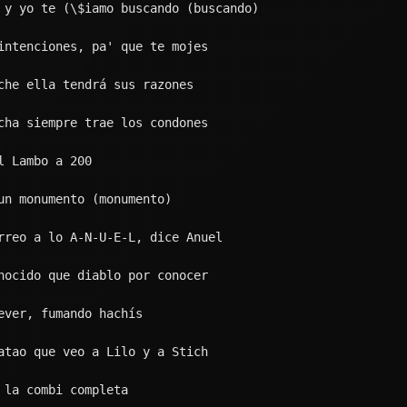
eta y juro que se viene
 jevito, no le conviene
la 4x4, y la imagino en cuatro
l sexo un bachillerato, y yo
fumo, es un teatro
nda los retratos
a trucka
 cualquiera desenfoca
 que se baja a la roca
 saca y se lo coloca
a, eso allá atrá' le rebota