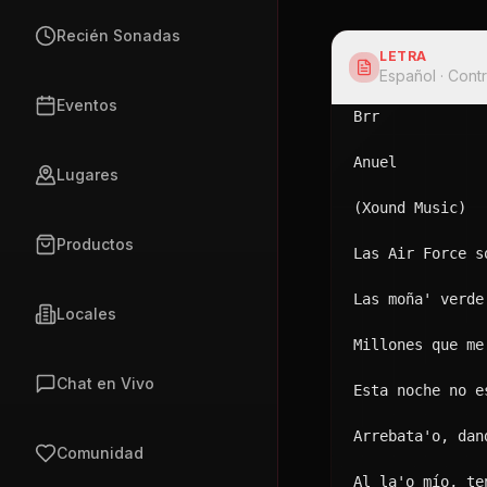
Mi Perfil
Conmigo una rub
Ser Event Manager
Quiere que se l
Registrar Mi Local
Arrebata'o, dan
Únete a CubanFlow
Baby, la vida e
Ranking Promotores
¿Por qué no hac
Bebé, dame ese 
GÉNEROS
Es que yo como 
Radio Música Cubana
Baby, la lluvia
Reparto Cubano
Con las mismas 
Y la que no chi
Reggaeton Cubano
Pero la que chi