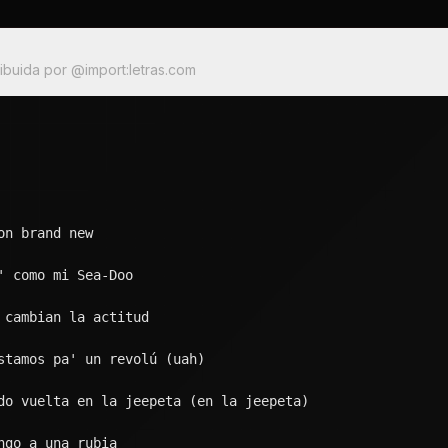
ia, tiene grande' las teta' (grande' las teta')
o meta
do vuelta en la jeepeta
s solo una (yeh)
emos una porno como Ozuna?
culo, por fa', quítame la hambruna
toto, por eso es que Anuel no ayuna
 y yo te (\$iamo buscando (buscando)
intenciones, pa' que te mojes
che ella tendrá sus razones
cha siempre trae los condones