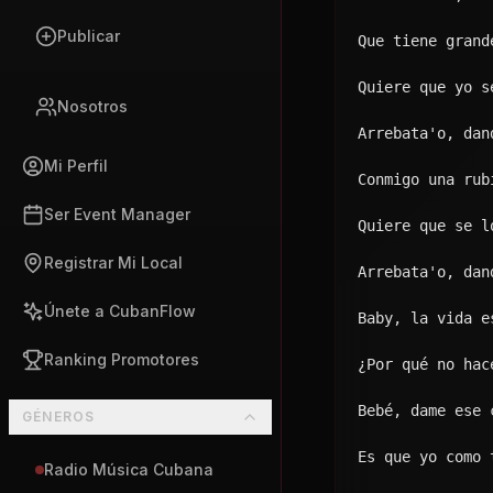
Cubaton
Arrebata'o en e
Música Cubana
Esas tetas son 
Y esto es un pe
ES
Mejor diablo co
Baby, RealG for
Estoy tan arreb
Mami, yo quiero
(¿Qué? Chocha, 
Y me compré una
En el bolsillo,