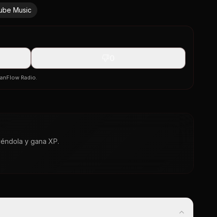
ube Music
0
banFlow Radio.
yéndola y gana XP.