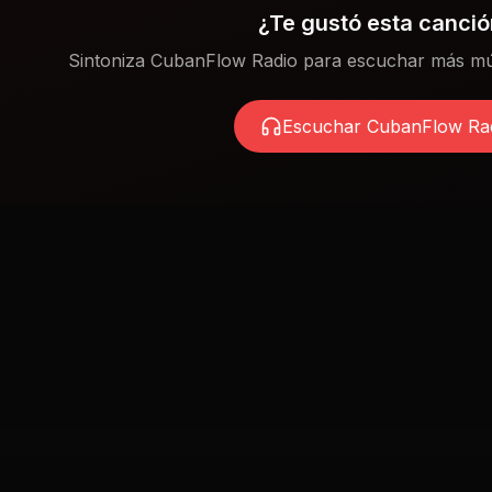
¿Te gustó esta canci
Sintoniza CubanFlow Radio para escuchar más mú
Escuchar CubanFlow Ra