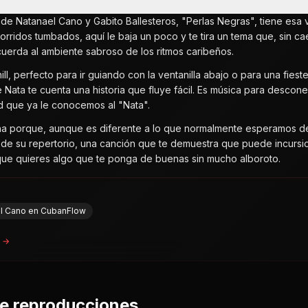
 de Natanael Cano y Gabito Ballesteros, "Perlas Negras", tiene esa
corridos tumbados, aquí le baja un poco y te tira un tema que, sin c
cuerda al ambiente sabroso de los ritmos caribeños.
ill, perfecto para ir guiando con la ventanilla abajo o para una fiest
de Nata te cuenta una historia que fluye fácil. Es música para descon
d que ya le conocemos al "Nata".
ha porque, aunque es diferente a lo que normalmente esperamos de
 de su repertorio, una canción que te demuestra que puede incursio
ue quieres algo que te ponga de buenas sin mucho alboroto.
el Cano en CubanFlow
a →
de reproducciones