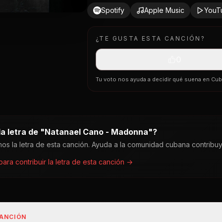
Spotify
Apple Music
YouT
¿TE GUSTA ESTA CANCIÓN?
0
Tu voto nos ayuda a decidir qué suena en Cu
a letra de "
Natanael Cano - Madonna
"?
os la letra de esta canción. Ayuda a la comunidad cubana contribu
 para contribuir la letra de esta canción →
CANCIÓN