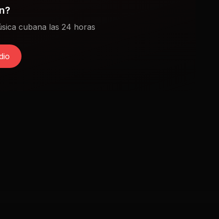
ón?
sica cubana las 24 horas
dio