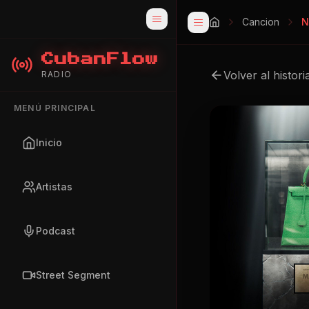
Cancion
N
CubanFlow
Volver al histori
RADIO
MENÚ PRINCIPAL
Inicio
Artistas
Podcast
Street Segment