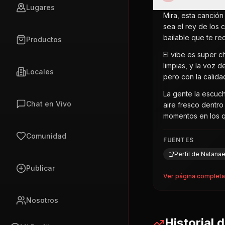
Lugares
Mira, esta canción
sea el rey de los 
bailable que te re
Productos
El vibe es super ch
limpias, y la voz 
Locales
pero con la calida
La gente la escuc
Chat en Vivo
aire fresco dentro
momentos en los q
Comunidad
FUENTES
Perfil de Natana
Publicar
Ver página complet
Nosotros
Historial 