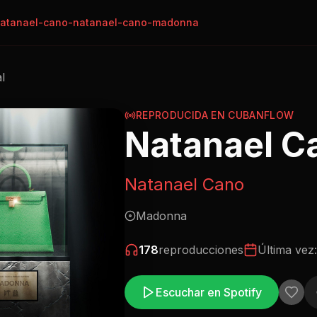
atanael-cano-natanael-cano-madonna
al
REPRODUCIDA EN CUBANFLOW
Natanael C
Natanael Cano
Madonna
178
reproducciones
Última vez
Escuchar en Spotify