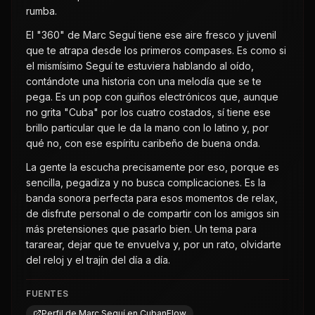
rumba.
El "360" de Marc Seguí tiene ese aire fresco y juvenil
que te atrapa desde los primeros compases. Es como si
el mismísimo Seguí te estuviera hablando al oído,
contándote una historia con una melodía que se te
pega. Es un pop con guiños electrónicos que, aunque
no grita "Cuba" por los cuatro costados, sí tiene ese
brillo particular que le da la mano con lo latino y, por
qué no, con ese espíritu caribeño de buena onda.
La gente la escucha precisamente por eso, porque es
sencilla, pegadiza y no busca complicaciones. Es la
banda sonora perfecta para esos momentos de relax,
de disfrute personal o de compartir con los amigos sin
más pretensiones que pasarlo bien. Un tema para
tararear, dejar que te envuelva y, por un rato, olvidarte
del reloj y el trajín del día a día.
FUENTES
Perfil de Marc Seguí en CubanFlow