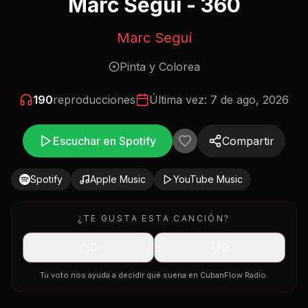
Marc Segui - 360
Marc Seguí
Pinta y Colorea
190
reproducciones
Última vez:
7 de ago, 2026
Escuchar en Spotify
Compartir
Spotify
Apple Music
YouTube Music
¿TE GUSTA ESTA CANCIÓN?
0
0
Tu voto nos ayuda a decidir qué suena en CubanFlow Radio.