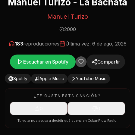
Manuel Turizo - La Bachata
Manuel Turizo
2000
183
reproducciones
Última vez:
6 de ago, 2026
Escuchar en Spotify
Compartir
Spotify
Apple Music
YouTube Music
¿TE GUSTA ESTA CANCIÓN?
0
0
Tu voto nos ayuda a decidir qué suena en CubanFlow Radio.