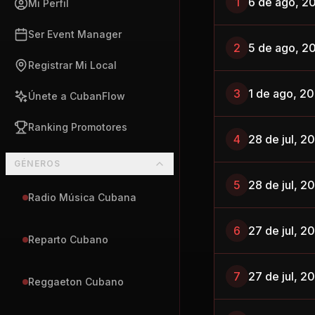
1
6 de ago, 2
Mi Perfil
Ser Event Manager
2
5 de ago, 2
Registrar Mi Local
3
1 de ago, 2
Únete a CubanFlow
Ranking Promotores
4
28 de jul, 2
GÉNEROS
5
28 de jul, 2
Radio Música Cubana
6
27 de jul, 2
Reparto Cubano
7
27 de jul, 2
Reggaeton Cubano