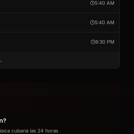
5:40 AM
5:40 AM
8:30 PM
.
ón?
sica cubana las 24 horas