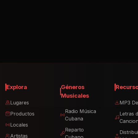
Explora
Géneros
Recurs
Musicales
Lugares
MP3 De
Radio Música
Productos
Letras 
Cubana
Cancio
Locales
Reparto
Distribu
Artistas
Cubano