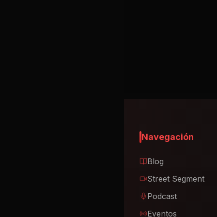
Sign in to chat
Tainy, Anuel AA, Ozuna - Adicto
Tainy
Navegación
Blog
Street Segment
Podcast
Eventos