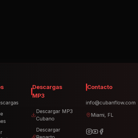
os
Descargas
Contacto
MP3
scargas
info@cubanflow.com
Descargar MP3
de
Miami, FL
Cubano
nes
Descargar
ir
Reparto