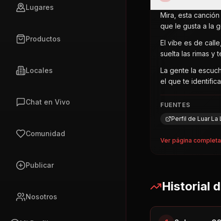
Lugares
Mira, esta canció
que le gusta a la 
Productos
El vibe es de call
suelta las rimas y 
Locales
La gente la escuch
el que te identific
Chat en Vivo
FUENTES
Perfil de Luar L
Comunidad
Ver página complet
Publicar
Historial 
Nosotros