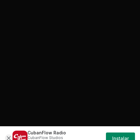
Tu voto nos ayuda a decidir qué suena en CubanFlow Radio.
¿Conoces la letra de "
Kendaya & Clan 537
& Baby Lores & Insurrecto - La Inicial
"?
Aún no tenemos la letra de esta canción. Ayuda a
la comunidad cubana contribuyéndola y gana XP.
Inicia sesión para contribuir la letra de esta canción
→
SOBRE ESTA CANCIÓN
Mira, esta canción de Kendaya junto a Clan 537, Baby
Lores e Insurrecto, "La Inicial", trae un saborazo cubano