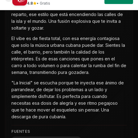
que te pone a bailar desde el primer segundo. Es puro
reparto, ese estilo que está encendiendo las calles de
la isla y el mundo. Una fusión explosiva que te invita a
soltarte y gozar.
El vibe es de fiesta total, con esa energía contagiosa
que solo la música urbana cubana puede dar. Sientes la
calle, el barrio, pero también la calidad de los
intérpretes. Es de esas canciones que pones en el
carro a todo volumen o para calentar la rumba del fin de
semana, transmitiendo pura gozadera.
"La Inicial" se escucha porque te inyecta ese ánimo de
parrandear, de dejar los problemas a un lado y
simplemente disfrutar. Es perfecta para cuando
necesitas esa dosis de alegría y ese ritmo pegajoso
que te hace mover el esqueleto sin pensar. Una
descarga de pura cubanía.
FUENTES
Perfil de KENDAYA en CubanFlow