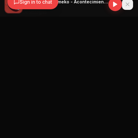
MP3 Descargas
Letras de Canciones
Distribuir Música Cubana
Descargar Música Cubana
Radios Cubanas
Radio Cubana Online
Cuban Radio Miami
Descargas MP3
Descargar MP3 Cubano
Descargar Reparto Cubano
Reparto Más Nuevo