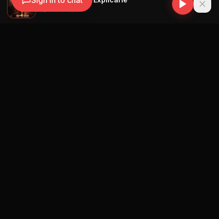
Sign in to chat
Alejo Pff
Navegación
Blog
Street Segment
Podcast
Eventos
Publicar
Ranking Promotores