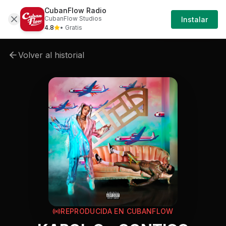
CubanFlow Radio
Iniciar
Cancion
Karol-g-karol-g-contigo
CubanFlow Studios
Instalar
Sesión
4.8
• Gratis
Volver al historial
REPRODUCIDA EN CUBANFLOW