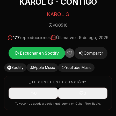
KAROL G - CONTIGO
KAROL G
KG0516
177
reproducciones
Última vez:
9 de ago, 2026
Escuchar en Spotify
Compartir
Spotify
Apple Music
YouTube Music
¿TE GUSTA ESTA CANCIÓN?
0
0
Tu voto nos ayuda a decidir qué suena en CubanFlow Radio.