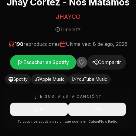
Jhay Cortez - Nos Matamos
JHAYCO
Timelezz
198
reproducciones
Última vez:
8 de ago, 2026
Escuchar en Spotify
Compartir
Spotify
Apple Music
YouTube Music
¿TE GUSTA ESTA CANCIÓN?
0
0
Tu voto nos ayuda a decidir qué suena en CubanFlow Radio.