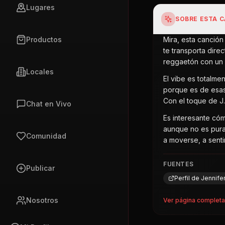
Lugares
SOBRE ESTA 
Productos
Mira, esta canció
te transporta direc
reggaetón con un 
Locales
El vibe es totalme
porque es de esas 
Con el toque de J.
Chat en Vivo
Es interesante cóm
aunque no es pura
Comunidad
a moverse, a senti
FUENTES
Publicar
Perfil de Jennif
Nosotros
Ver página complet