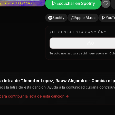
Escuchar en Spotify
Spotify
Apple Music
YouT
¿TE GUSTA ESTA CANCIÓN?
0
Tu voto nos ayuda a decidir qué suena en Cu
 letra de "
Jennifer Lopez, Rauw Alejandro - Cambia el 
os la letra de esta canción. Ayuda a la comunidad cubana contribu
 para contribuir la letra de esta canción →