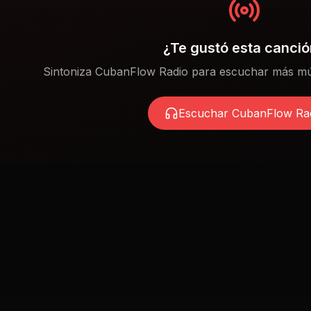
¿Te gustó esta canci
Sintoniza CubanFlow Radio para escuchar más mú
Escuchar CubanFlow Ra