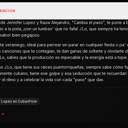
CANCIÓN
n de Jennifer Lopez y Rauw Alejandro, "Cambia el paso", te pone a
to a la pista, ¡con un tumbao' que no falla! J.Lo, que siempre ha ten
sabor bien pegajoso.
nte veraniego, ideal para perrear sin parar en cualquier fiesta o pa
canciones que te contagian, te dan ganas de soltarte y olvidarte de t
Lo, sabes que la producción es impecable y la energía está a tope.
o J.Lo, que tiene sus raíces puertorriqueñas, siempre sabe cómo f
mente cubano, tiene ese golpe y esa seducción que te recuerdan lo
r el ritmo y a celebrar la vida con cada "paso" que das.
er Lopez en CubanFlow
a →