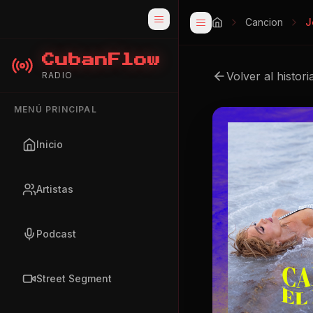
Cancion
J
CubanFlow
Volver al histori
RADIO
MENÚ PRINCIPAL
Inicio
Artistas
Podcast
Street Segment