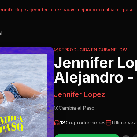
ennifer-lopez-jennifer-lopez-rauw-alejandro-cambia-el-paso
al
REPRODUCIDA EN CUBANFLOW
Jennifer L
Alejandro -
Jennifer Lopez
Cambia el Paso
180
reproducciones
Última vez