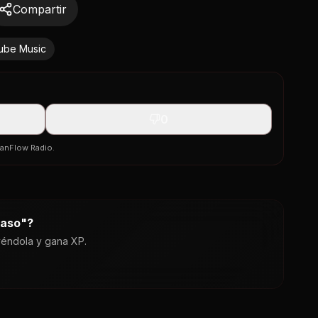
Compartir
ube Music
0
banFlow Radio.
paso
"?
yéndola y gana XP.