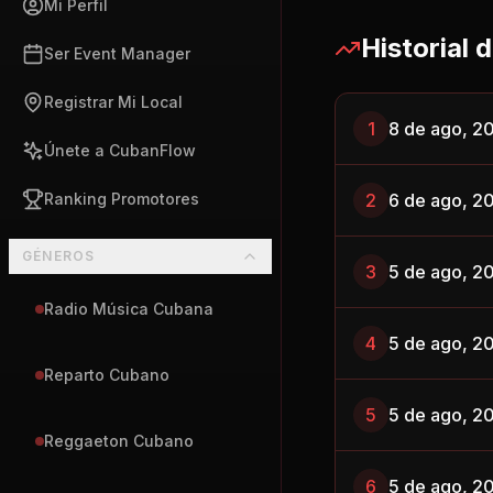
Mi Perfil
Historial 
Ser Event Manager
Registrar Mi Local
1
8 de ago, 2
Únete a CubanFlow
Ranking Promotores
2
6 de ago, 2
GÉNEROS
3
5 de ago, 2
Radio Música Cubana
4
5 de ago, 2
Reparto Cubano
5
5 de ago, 2
Reggaeton Cubano
6
5 de ago, 2