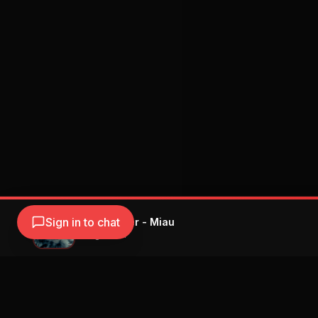
Sign in to chat
Young Cister - Miau
Young Cister