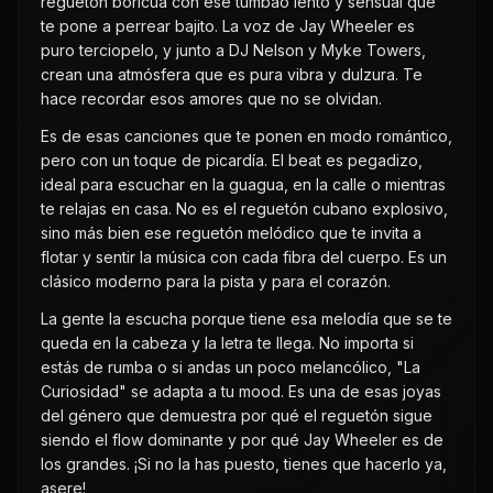
reguetón boricua con ese tumbao lento y sensual que
te pone a perrear bajito. La voz de Jay Wheeler es
puro terciopelo, y junto a DJ Nelson y Myke Towers,
crean una atmósfera que es pura vibra y dulzura. Te
hace recordar esos amores que no se olvidan.
Es de esas canciones que te ponen en modo romántico,
pero con un toque de picardía. El beat es pegadizo,
ideal para escuchar en la guagua, en la calle o mientras
te relajas en casa. No es el reguetón cubano explosivo,
sino más bien ese reguetón melódico que te invita a
flotar y sentir la música con cada fibra del cuerpo. Es un
clásico moderno para la pista y para el corazón.
La gente la escucha porque tiene esa melodía que se te
queda en la cabeza y la letra te llega. No importa si
estás de rumba o si andas un poco melancólico, "La
Curiosidad" se adapta a tu mood. Es una de esas joyas
del género que demuestra por qué el reguetón sigue
siendo el flow dominante y por qué Jay Wheeler es de
los grandes. ¡Si no la has puesto, tienes que hacerlo ya,
asere!