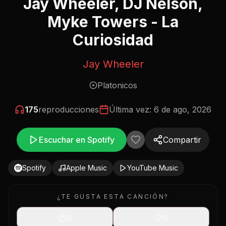
Jay Wheeler, DJ Nelson,
Myke Towers - La
Curiosidad
Jay Wheeler
Platonicos
175
reproducciones
Última vez:
6 de ago, 2026
Escuchar en Spotify
Compartir
Spotify
Apple Music
YouTube Music
¿TE GUSTA ESTA CANCIÓN?
0
0