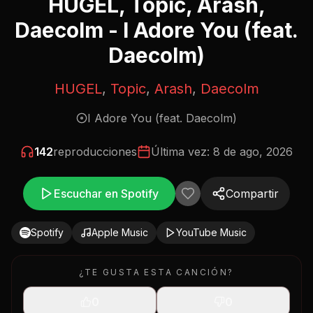
HUGEL, Topic, Arash,
Daecolm - I Adore You (feat.
Daecolm)
HUGEL
,
Topic
,
Arash
,
Daecolm
I Adore You (feat. Daecolm)
142
reproducciones
Última vez:
8 de ago, 2026
Escuchar en Spotify
Compartir
Spotify
Apple Music
YouTube Music
¿TE GUSTA ESTA CANCIÓN?
0
0