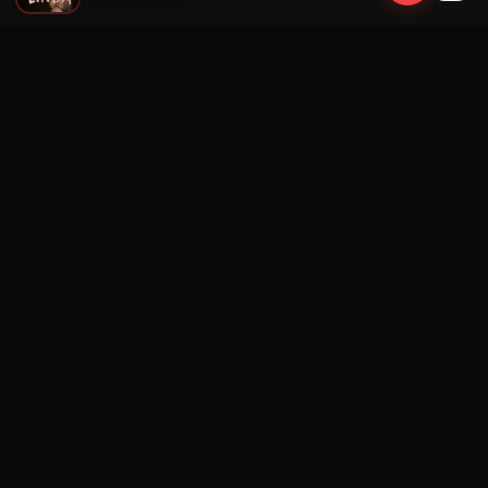
Navegación
Blog
Street Segment
Podcast
Eventos
Publicar
Ranking Promotores
Nosotros