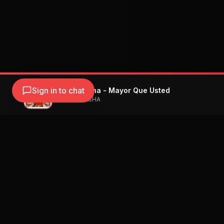
Sign in to chat
Natti Natasha - Mayor Que Usted
NATTI NATASHA
Navegación
Blog