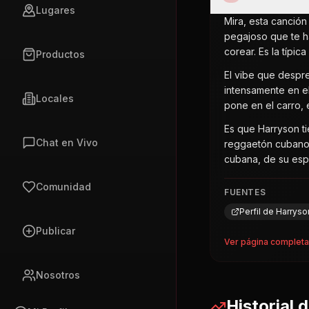
Lugares
Mira, esta canció
pegajoso que te h
corear. Es la típi
Productos
El vibe que despre
intensamente en el
Locales
pone en el carro, 
Es que Harryson t
Chat en Vivo
reggaetón cubano, 
cubana, de su espí
Comunidad
FUENTES
Perfil de Harrys
Publicar
Ver página complet
Nosotros
Historial 