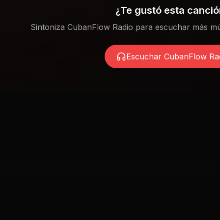
¿Te gustó esta canci
Sintoniza CubanFlow Radio para escuchar más mú
Escuchar CubanFlow Ra