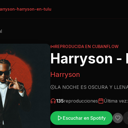
arryson-harryson-en-tulu
al
REPRODUCIDA EN CUBANFLOW
Harryson -
Harryson
LA NOCHE ES OSCURA Y LLEN
135
reproducciones
Última vez
Escuchar en Spotify