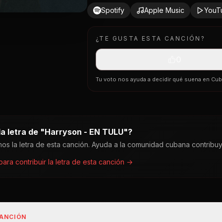
Spotify
Apple Music
YouT
¿TE GUSTA ESTA CANCIÓN?
0
Tu voto nos ayuda a decidir qué suena en Cu
a letra de "
Harryson - EN TULU
"?
os la letra de esta canción. Ayuda a la comunidad cubana contribu
 para contribuir la letra de esta canción →
CANCIÓN