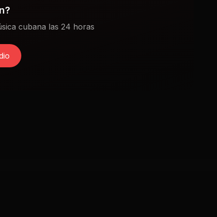
ón?
sica cubana las 24 horas
dio