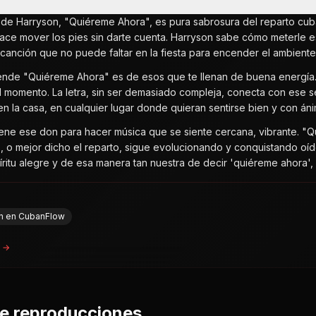
n de Harryson, "Quiéreme Ahora", es pura sabrosura del reparto c
ace mover los pies sin darte cuenta. Harryson sabe cómo meterle e
ca canción que no puede faltar en la fiesta para encender el ambiente
nde "Quiéreme Ahora" es de esos que te llenan de buena energía. Es u
 momento. La letra, sin ser demasiado compleja, conecta con ese sent
en la casa, en cualquier lugar donde quieran sentirse bien y con án
iene ese don para hacer música que se siente cercana, vibrante. "
o mejor dicho el reparto, sigue evolucionando y conquistando oído
ritu alegre y de esa manera tan nuestra de decir 'quiéreme ahora',
on en CubanFlow
a →
de reproducciones