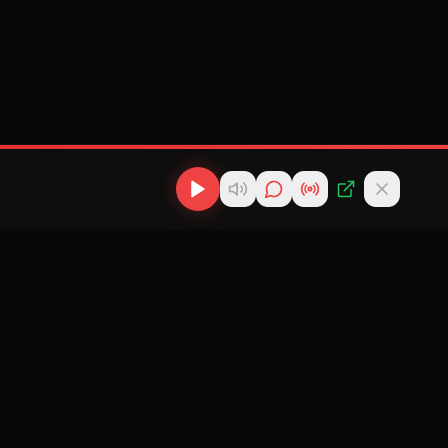
os
Descargas
Contacto
MP3
scargas
info@cubanflow.com