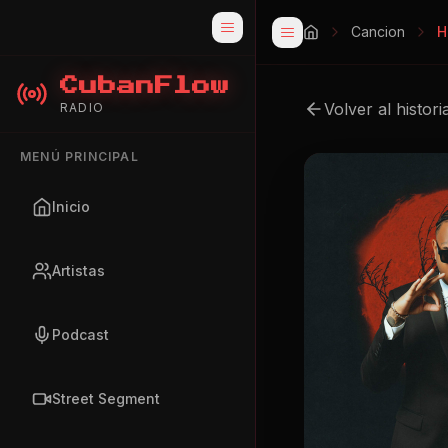
Cancion
H
CubanFlow
Volver al histori
RADIO
MENÚ PRINCIPAL
Inicio
Artistas
Podcast
Street Segment