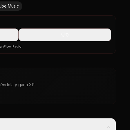
ube Music
0
banFlow Radio.
yéndola y gana XP.