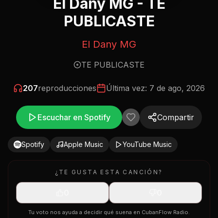
El Dany MG - TE
PUBLICASTE
El Dany MG
TE PUBLICASTE
207
reproducciones
Última vez:
7 de ago, 2026
Escuchar en Spotify
Compartir
Spotify
Apple Music
YouTube Music
¿TE GUSTA ESTA CANCIÓN?
0
0
Tu voto nos ayuda a decidir qué suena en CubanFlow Radio.