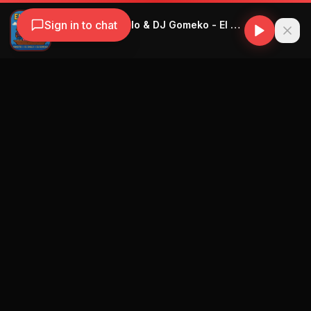
Sign in to chat
Yandito & El Chulo & DJ Gomeko - El Barco
Yandito
Navegación
Blog
Street Segment
Podcast
Eventos
Publicar