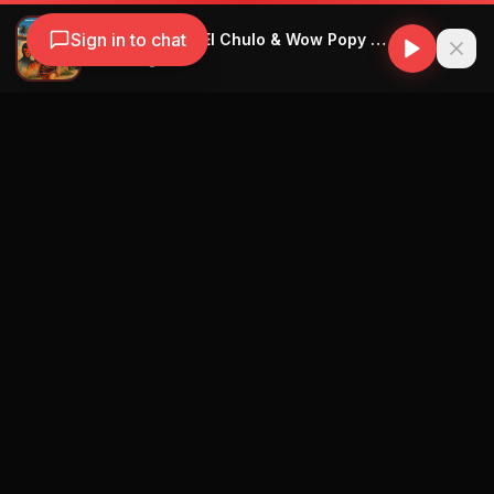
Sign in to chat
Talent Fuego & El Chulo & Wow Popy - Su Palo - Remix - Prod. By Michel Boutic
Talent Fuego
Navegación
Blog
Street Segment
Podcast
Eventos
Publicar