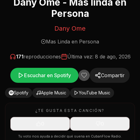
Dany Ome - Mas linda en
Persona
Dany Ome
Mas Linda en Persona
171
reproducciones
Última vez:
8 de ago, 2026
Escuchar en Spotify
Compartir
Spotify
Apple Music
YouTube Music
¿TE GUSTA ESTA CANCIÓN?
0
0
Tu voto nos ayuda a decidir qué suena en CubanFlow Radio.