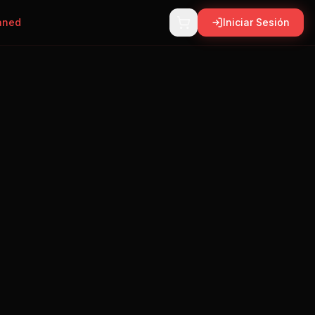
aned
Iniciar Sesión