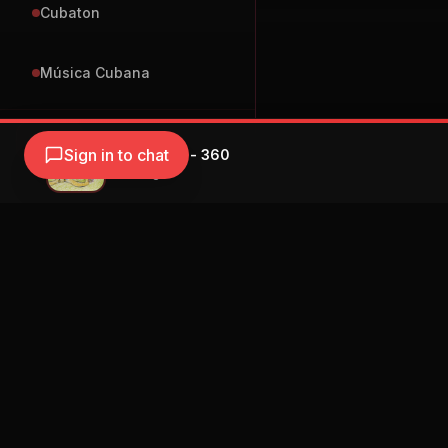
Cubaton
Música Cubana
ES
Sign in to chat
Marc Segui - 360
Marc Seguí
Navegación
Blog
Street Segment