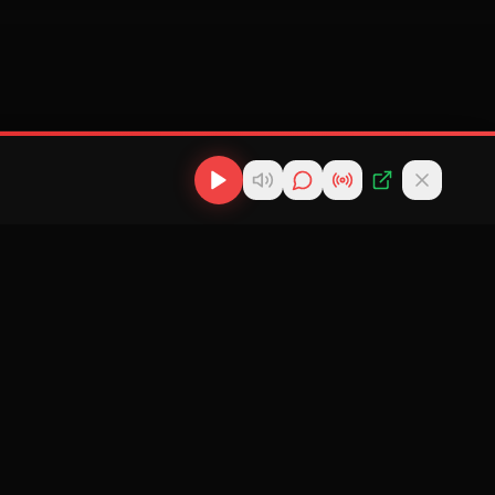
os
Descargas
Contacto
MP3
scargas
info@cubanflow.com
Descargar MP3
de
Miami, FL