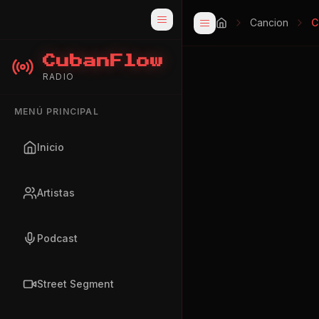
Cancion
C
CubanFlow
RADIO
MENÚ PRINCIPAL
Inicio
Artistas
Podcast
Street Segment