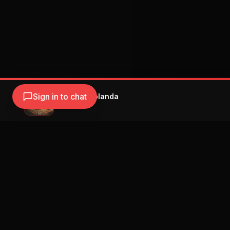
Sign in to chat
Jhayco - Holanda
JHAYCO
Navegación
Blog