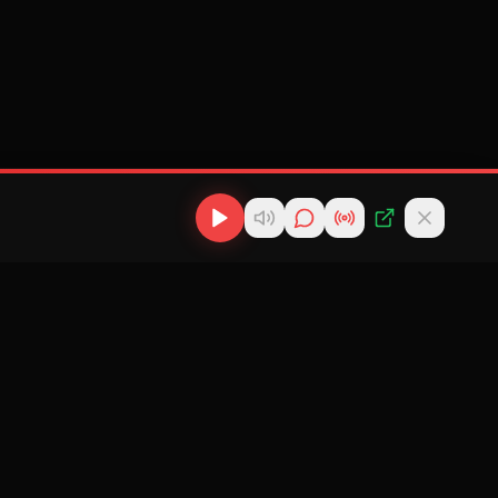
os
Descargas
Contacto
MP3
scargas
info@cubanflow.com