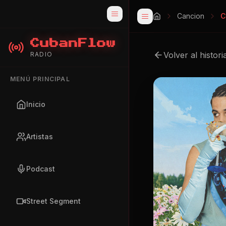
Cancion
C
CubanFlow
Volver al histori
RADIO
MENÚ PRINCIPAL
Inicio
Artistas
Podcast
Street Segment