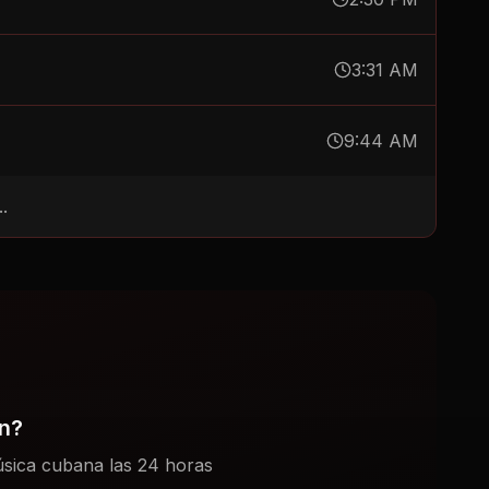
3:31 AM
9:44 AM
.
ón?
sica cubana las 24 horas