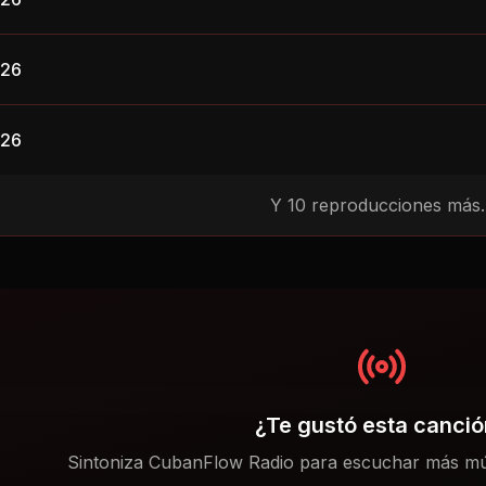
026
026
Y
10
reproducciones más..
¿Te gustó esta canci
Sintoniza CubanFlow Radio para escuchar más mú