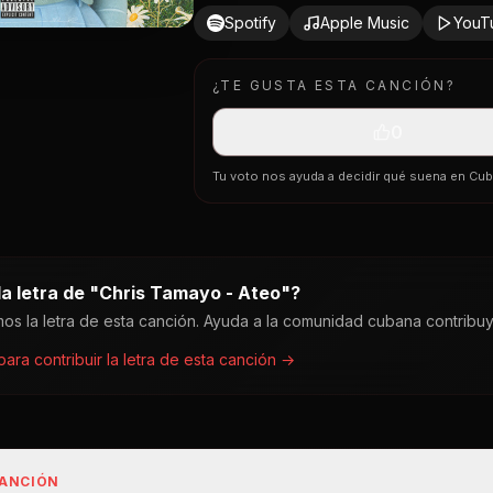
Spotify
Apple Music
YouT
¿TE GUSTA ESTA CANCIÓN?
0
Tu voto nos ayuda a decidir qué suena en Cu
a letra de "
Chris Tamayo - Ateo
"?
os la letra de esta canción. Ayuda a la comunidad cubana contribu
 para contribuir la letra de esta canción →
CANCIÓN