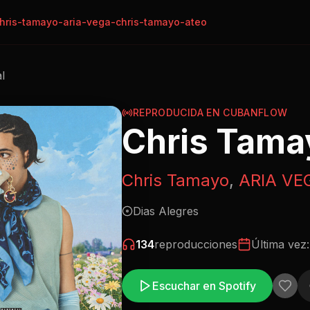
hris-tamayo-aria-vega-chris-tamayo-ateo
al
REPRODUCIDA EN CUBANFLOW
Chris Tama
Chris Tamayo
,
ARIA VE
Dias Alegres
134
reproducciones
Última vez
Escuchar en Spotify