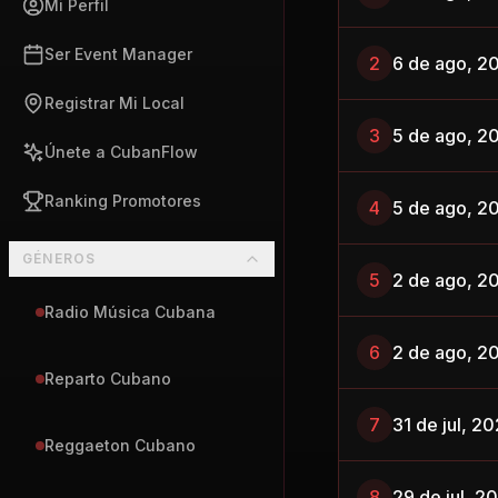
Mi Perfil
Ser Event Manager
2
6 de ago, 2
Registrar Mi Local
3
5 de ago, 2
Únete a CubanFlow
Ranking Promotores
4
5 de ago, 2
GÉNEROS
5
2 de ago, 2
Radio Música Cubana
6
2 de ago, 2
Reparto Cubano
7
31 de jul, 2
Reggaeton Cubano
8
29 de jul, 2