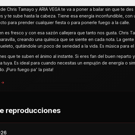
 de Chris Tamayo y ARIA VEGA te va a poner a bailar sin que te de
ies y te sube hasta la cabeza. Tiene esa energía inconfundible, con 
cto para prender cualquier fiesta o para ponerle fuego a la calle.
en es fresco y con esa sazón callejera que tanto nos gusta. Chris 
avilla, creando una química que se siente en cada nota. La gente 
eleto, quitándole un poco de seriedad a la vida. Es música para el
es que te suben el ánimo al instante. Si eres fan del buen reparto 
 la tuya. Es ideal para cuando necesitas un empujón de energía o si
o. ¡Puro fuego pa' la pista!
a →
de reproducciones
026