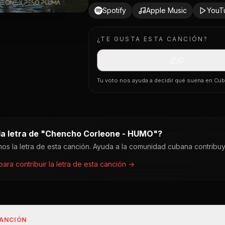
Spotify
Apple Music
YouT
¿TE GUSTA ESTA CANCIÓN?
0
Tu voto nos ayuda a decidir qué suena en Cu
a letra de "
Chencho Corleone - HUMO
"?
os la letra de esta canción. Ayuda a la comunidad cubana contribu
 para contribuir la letra de esta canción →
CANCIÓN