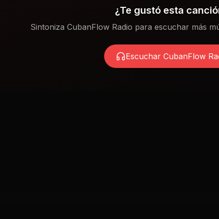
¿Te gustó esta canci
Sintoniza CubanFlow Radio para escuchar más mú
Escuchar CubanFlow Ra