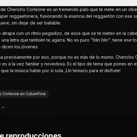
 de Chencho Corleone es un tremendo palo que te mete en un vibe ú
uper reggaetonera, fusionando la esencia del reggaetón con ese sab
uave, sin dejar de ser bailable.
 te atrapa con un ritmo pegadizo, de esos que se te meten en la cabe
 una letra que también te agarra. No es puro "blin blin"; tiene ese t
 dicen los jóvenes.
ha precisamente por eso, porque no es más de lo mismo. Chencho C
es a la vez familiar y novedosa. Es el tipo de tema que pones en el c
que la música hable por sí sola. ¡Un temazo para el disfrute!
ho Corleone en CubanFlow
a →
de reproducciones