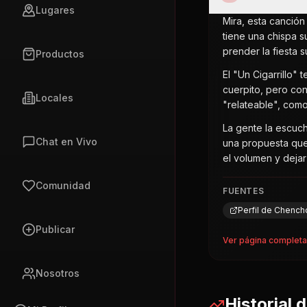
Lugares
Mira, esta canción
tiene una chispa s
prender la fiesta s
Productos
El "Un Cigarrillo"
cuerpito, pero con
Locales
"relateable", como
La gente la escuc
Chat en Vivo
una propuesta que 
el volumen y dejar 
Comunidad
FUENTES
Perfil de Chenc
Publicar
Ver página complet
Nosotros
Historial 