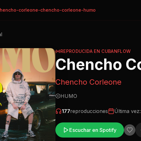
hencho-corleone-chencho-corleone-humo
al
REPRODUCIDA EN CUBANFLOW
Chencho C
Chencho Corleone
HUMO
177
reproducciones
Última vez
Escuchar en Spotify