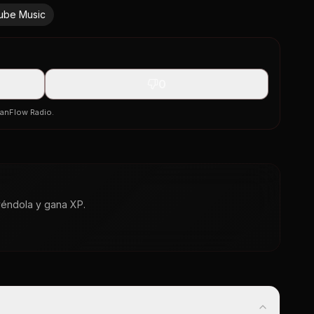
ube Music
0
banFlow Radio.
yéndola y gana XP.