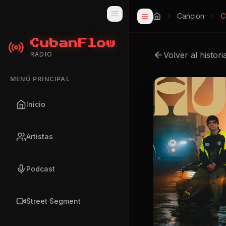
Cancion
C
CubanFlow
Volver al histori
RADIO
MENÚ PRINCIPAL
Inicio
Artistas
Podcast
Street Segment