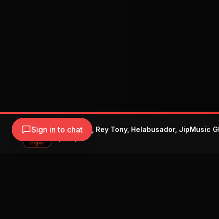
Sign in to chat
Ya Ice Dilan, Rey Tony, Helabusador, JipMusic G
Rey Tony