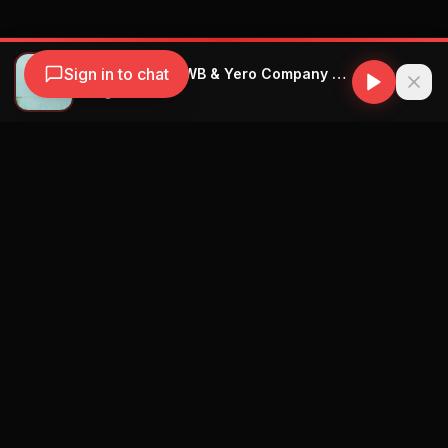
Sign in to chat
Lobo Malo & LOWB & Yero Company - 220
Ludvig Freso
Navegación
Blog
Street Segment
Podcast
Eventos