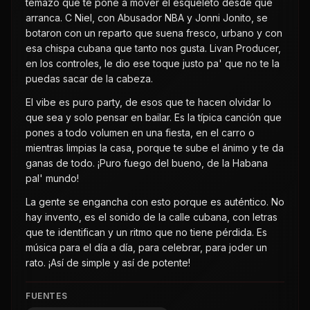
temazo que te pone a mover el esqueleto desde que
arranca. C Niel, con Abusador NBA y Jonni Jonito, se
botaron con un reparto que suena fresco, urbano y con
esa chispa cubana que tanto nos gusta. Livan Producer,
en los controles, le dio ese toque justo pa' que no te la
puedas sacar de la cabeza.
El vibe es puro party, de esos que te hacen olvidar lo
que sea y solo pensar en bailar. Es la típica canción que
pones a todo volumen en una fiesta, en el carro o
mientras limpias la casa, porque te sube el ánimo y te da
ganas de todo. ¡Puro fuego del bueno, de la Habana
pal' mundo!
La gente se engancha con esto porque es auténtico. No
hay invento, es el sonido de la calle cubana, con letras
que te identifican y un ritmo que no tiene pérdida. Es
música para el día a día, para celebrar, para joder un
rato. ¡Así de simple y así de potente!
FUENTES