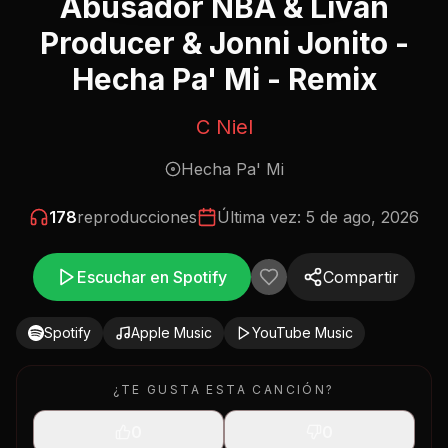
Abusador NBA & Livan
Producer & Jonni Jonito -
Hecha Pa' Mi - Remix
C Niel
Hecha Pa' Mi
178
reproducciones
Última vez:
5 de ago, 2026
Escuchar en Spotify
Compartir
Spotify
Apple Music
YouTube Music
¿TE GUSTA ESTA CANCIÓN?
0
0