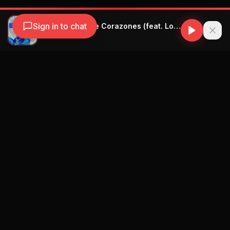
Sign in to chat
Wisin - Emojis de Corazones (feat. Los Legendarios)
Wisin
Navegación
Blog
Street Segment
Podcast
Eventos
Publicar