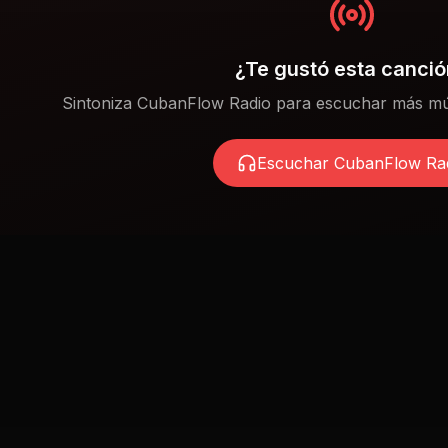
¿Te gustó esta canci
Sintoniza CubanFlow Radio para escuchar más mú
Escuchar CubanFlow Ra