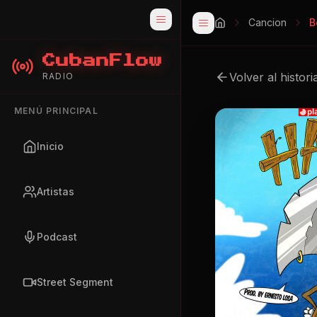
Cancion
B
CubanFlow
Volver al histori
RADIO
MENÚ PRINCIPAL
Inicio
Artistas
Podcast
Street Segment