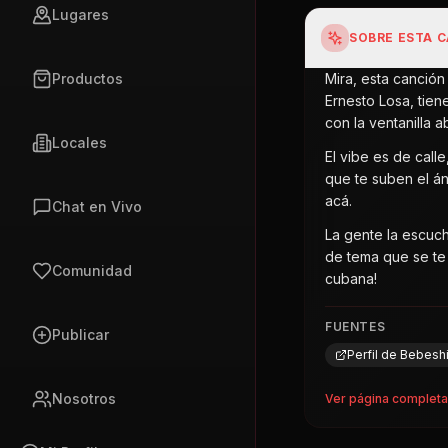
Lugares
SOBRE ESTA 
Productos
Mira, esta canció
Ernesto Losa, tie
con la ventanilla ab
Locales
El vibe es de call
que te suben el án
acá.
Chat en Vivo
La gente la escuch
de tema que se te 
Comunidad
cubana!
FUENTES
Publicar
Perfil de Bebesh
Nosotros
Ver página complet