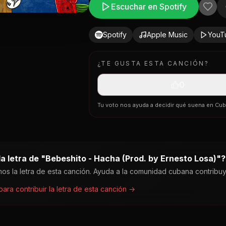
Escuchar en Spotify
Spotify
Apple Music
YouT
¿TE GUSTA ESTA CANCIÓN?
0
Tu voto nos ayuda a decidir qué suena en Cu
a letra de "
Bebeshito - Hacha (Prod. by Ernesto Losa)
"?
os la letra de esta canción. Ayuda a la comunidad cubana contribu
 para contribuir la letra de esta canción →