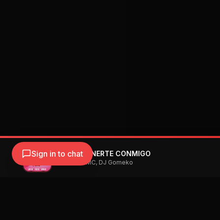
Sign in to chat
Las 2K - TENERTE CONMIGO
Las 2K, Yoe MC, DJ Gomeko