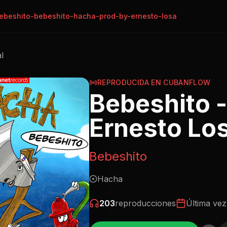
ebeshito-bebeshito-hacha-prod-by-ernesto-losa
al
REPRODUCIDA EN CUBANFLOW
Bebeshito -
Ernesto Lo
Bebeshito
Hacha
203
reproducciones
Última vez