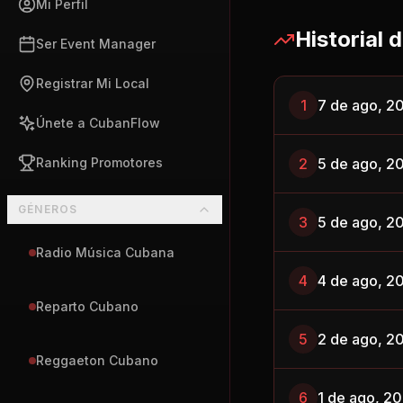
Mi Perfil
Historial 
Ser Event Manager
Registrar Mi Local
1
7 de ago, 2
Únete a CubanFlow
Ranking Promotores
2
5 de ago, 2
GÉNEROS
3
5 de ago, 2
Radio Música Cubana
4
4 de ago, 2
Reparto Cubano
5
2 de ago, 2
Reggaeton Cubano
6
1 de ago, 2