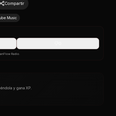
Compartir
ube Music
0
banFlow Radio.
yéndola y gana XP.