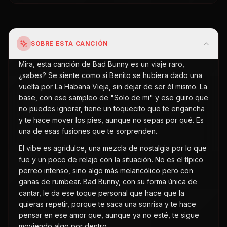
SOBRE ESTA CANCIÓN
Mira, esta canción de Bad Bunny es un viaje raro,
¿sabes? Se siente como si Benito se hubiera dado una
vuelta por La Habana Vieja, sin dejar de ser él mismo. La
base, con ese sampleo de "Solo de mi" y ese güiro que
no puedes ignorar, tiene un toquecito que te engancha
y te hace mover los pies, aunque no sepas por qué. Es
una de esas fusiones que te sorprenden.
El vibe es agridulce, una mezcla de nostalgia por lo que
fue y un poco de relajo con la situación. No es el típico
perreo intenso, sino algo más melancólico pero con
ganas de rumbear. Bad Bunny, con su forma única de
cantar, le da ese toque personal que hace que la
quieras repetir, porque te saca una sonrisa y te hace
pensar en ese amor que, aunque ya no esté, te sigue
moviendo algo por dentro.
La gente se vuelve loca con esta canción porque es
bailable pero también tiene una letra con la que te