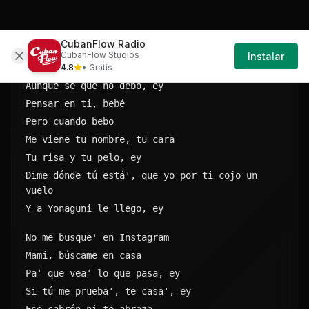
vuelo
Y a Yonaguni le llego, oh
Aunque sé que no debo, ey
Pensar en ti, bebé
Pero cuando bebo
Me viene tu nombre, tu cara
Tu risa y tu pelo, ey
Dime dónde tú está', que yo por ti cojo un 
vuelo
Y a Yonaguni le llego, ey
No me busque' en Instagram
Mami, búscame en casa
Pa' que vea' lo que pasa, ey
Si tú me prueba', te casa', ey
Ese cabrón ni te abraza
Y yo loco por tocarte
Pero ni me atrevo a textearte