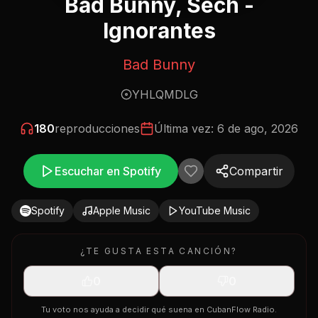
Bad Bunny, Sech -
Ignorantes
Bad Bunny
YHLQMDLG
180
reproducciones
Última vez:
6 de ago, 2026
Escuchar en Spotify
Compartir
Spotify
Apple Music
YouTube Music
¿TE GUSTA ESTA CANCIÓN?
0
0
Tu voto nos ayuda a decidir qué suena en CubanFlow Radio.