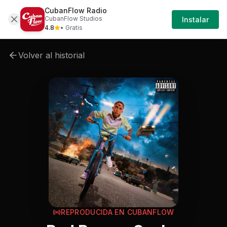
CubanFlow Radio
Iniciar
Cancion
Bad-bunny-bad-bunny-sech-ignoran
CubanFlow Studios
Instalar
Sesión
4.8
• Gratis
Volver al historial
REPRODUCIDA EN CUBANFLOW