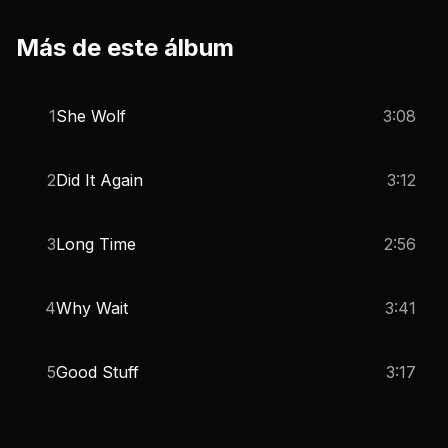
Más de este álbum
1
She Wolf
3:08
2
Did It Again
3:12
3
Long Time
2:56
4
Why Wait
3:41
5
Good Stuff
3:17