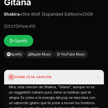
Gitana
Shakira
•
She Wolf (Expanded Edition)
•
2009
3:27
Pista #
15
Spotify
Spotify
Apple Music
YouTube Music
SOBRE ESTA CANCIÓN
Mira, esta canción de Shakira, "Gitana", aunque no es
un reggaetón cubano puro, tiene un tumbao que te
atrapa. Es como si la energía del pop se mezclara con
un saborcito gitano que te pone a mover los hombros