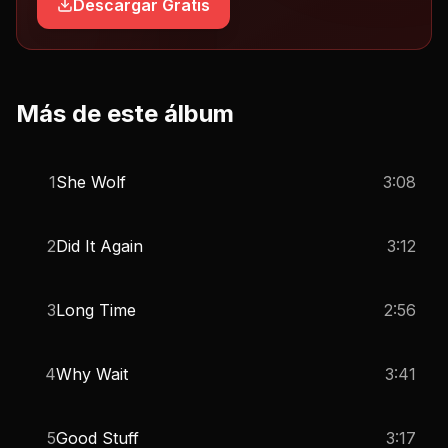
Descargar Gratis
Más de este álbum
1
She Wolf
3:08
2
Did It Again
3:12
3
Long Time
2:56
4
Why Wait
3:41
5
Good Stuff
3:17