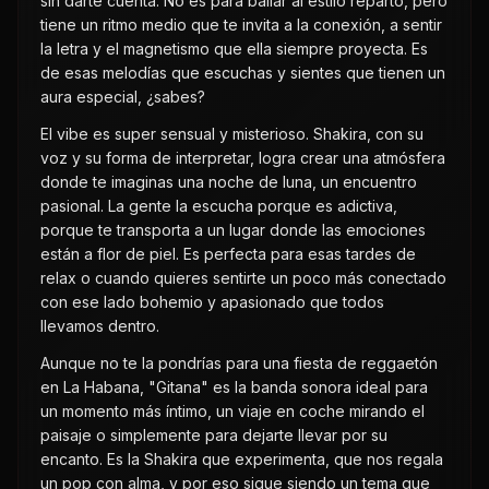
sin darte cuenta. No es para bailar al estilo reparto, pero
tiene un ritmo medio que te invita a la conexión, a sentir
la letra y el magnetismo que ella siempre proyecta. Es
de esas melodías que escuchas y sientes que tienen un
aura especial, ¿sabes?
El vibe es super sensual y misterioso. Shakira, con su
voz y su forma de interpretar, logra crear una atmósfera
donde te imaginas una noche de luna, un encuentro
pasional. La gente la escucha porque es adictiva,
porque te transporta a un lugar donde las emociones
están a flor de piel. Es perfecta para esas tardes de
relax o cuando quieres sentirte un poco más conectado
con ese lado bohemio y apasionado que todos
llevamos dentro.
Aunque no te la pondrías para una fiesta de reggaetón
en La Habana, "Gitana" es la banda sonora ideal para
un momento más íntimo, un viaje en coche mirando el
paisaje o simplemente para dejarte llevar por su
encanto. Es la Shakira que experimenta, que nos regala
un pop con alma, y por eso sigue siendo un tema que