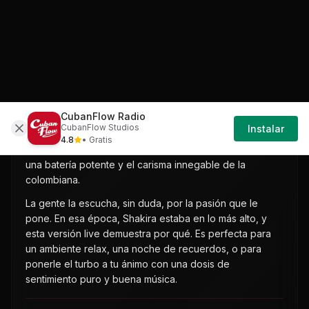
en el escenario tiene algo de esa pura sabrosura que
nos encanta. Es un temazo que, en vivo, coge un aire
más íntimo y potente.
El vibe que mete Shakira aquí es brutal, ¿sabes? Se
siente cómo conecta con la banda y el público, y eso le
imprime una fuerza distinta a la canción. No es el
reggaetón cubano ni el son, pero tiene esa chispa que
hace que la gente se mueva. Es un pop-rock latino con
una batería potente y el carisma innegable de la
colombiana.
La gente la escucha, sin duda, por la pasión que le
pone. En esa época, Shakira estaba en lo más alto, y
esta versión live demuestra por qué. Es perfecta para
un ambiente relax, una noche de recuerdos, o para
ponerle el turbo a tu ánimo con una dosis de
sentimiento puro y buena música.
FUENTES