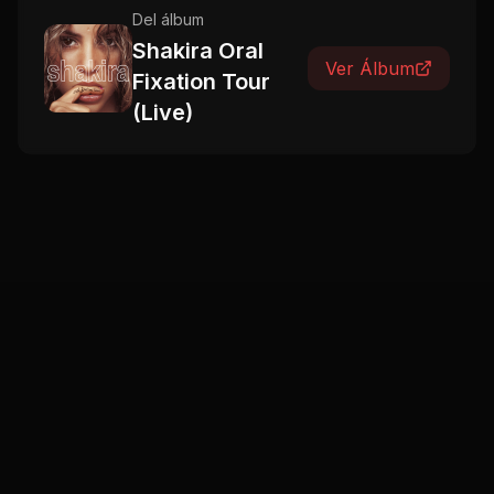
Shakira Oral
Ver Álbum
Fixation Tour
(Live)