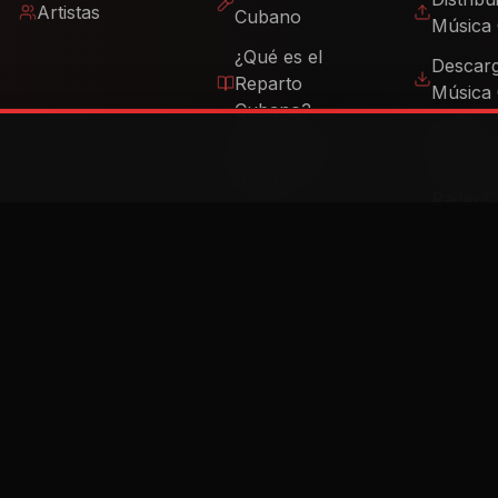
Reparto
Música
Cubano?
Radios
Cantantes de
Cubana
Reparto
Radio 
Reparto
Online
Cubano 2026
Cuban 
Cine Cubano
Miami
Beats de
Reparto
Beats de
Cubatón
Vende tus
Beats
Reggaeton
Cubano