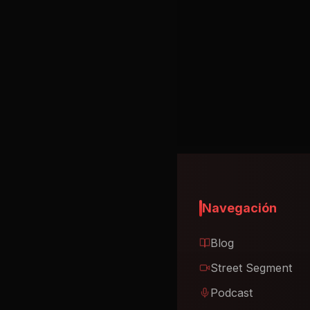
Sign in to chat
Mikko - La Cafetera
Mikko
Navegación
Blog
Street Segment
Podcast
Eventos
Publicar