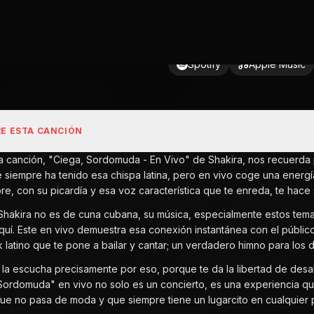
Spotify
Apple Music
E ESTA CANCIÓN
ta canción, "Ciega, Sordomuda - En Vivo" de Shakira, nos recuerda 
 siempre ha tenido esa chispa latina, pero en vivo coge una energía 
e, con su picardía y esa voz característica que te enreda, te hace se
hakira no es de cuna cubana, su música, especialmente estos tema
quí. Este en vivo demuestra esa conexión instantánea con el públic
 latino que te pone a bailar y cantar; un verdadero himno para los
 la escucha precisamente por eso, porque te da la libertad de desaho
Sordomuda" en vivo no solo es un concierto, es una experiencia q
que no pasa de moda y que siempre tiene un lugarcito en cualquier pl
S
 de Shakira en CubanFlow