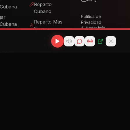
Reparto Más
Privacidad
 Cubana
AI Agent Info
Nuevo
Lo Más Nuevo
s
del Reparto
Cubana
Descargar
Reggaetón
Radio
Cubano
Descargar
Salsa Cubana
Descargar
Timba Cubana
Descargar
Cubatón
Novedades
Música Cubana