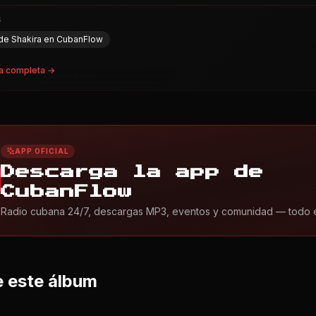
a completa →
APP OFICIAL
Descarga la app de
CubanFlow
Radio cubana 24/7, descargas MP3, eventos y comunidad — todo en 
 este álbum
o Día - En Vivo