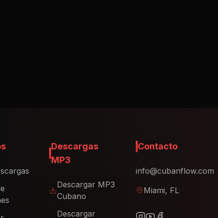
os
Descargas
Contacto
MP3
scargas
info@cubanflow.com
Descargar MP3
de
Miami, FL
Cubano
nes
Descargar
ir
Reparto
 Cubana
Cubano
Política de
gar