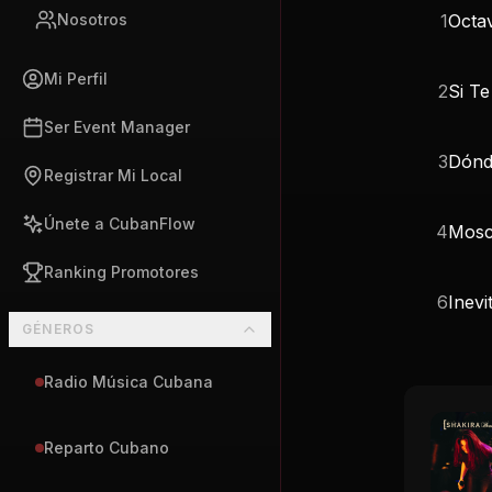
Mi Perfil
2
Si Te
Ser Event Manager
3
Dónd
Registrar Mi Local
Únete a CubanFlow
4
Mosc
Ranking Promotores
6
Inevi
GÉNEROS
Radio Música Cubana
Reparto Cubano
Reggaeton Cubano