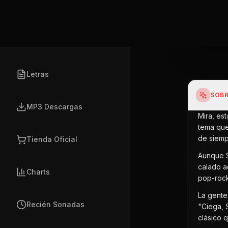
Blog
Letras
SOBR
MP3 Descargas
Mira, es
tema que
de siempr
Tienda Oficial
Aunque S
calado a
Charts
pop-rock
La gente
Recién Sonadas
"Ciega, 
clásico 
Eventos
FUENTE
Perfil