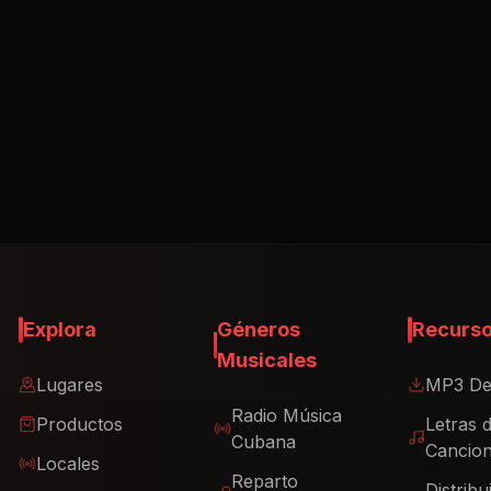
Explora
Géneros
Recurs
Musicales
Lugares
MP3 De
Radio Música
Productos
Letras 
Cubana
Cancio
Locales
Reparto
Distribu
Artistas
Cubano
Música
¿Qué es el
Descar