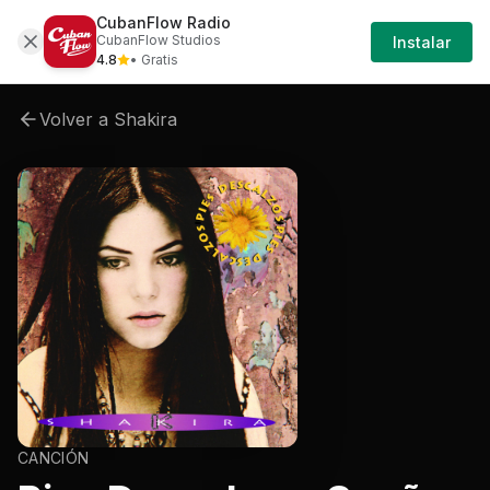
CubanFlow Radio
Artistas
Shakira
Shakira-pies-descalzos
CubanFlow Studios
Instalar
4.8
• Gratis
Volver a
Shakira
CANCIÓN