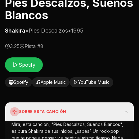
Pies Descalzos, Sueños
Blancos
Shakira
•
Pies Descalzos
•
1995
3:25
Pista #
8
Spotify
Spotify
Apple Music
YouTube Music
SOBRE ESTA CANCIÓN
Mira, esta canción, "Pies Descalzos, Sueños Blancos",
es pura Shakira de sus inicios, ¿sabes? Un rock-pop
que te pone a pensar y a sentir al mismo tiempo. Nada