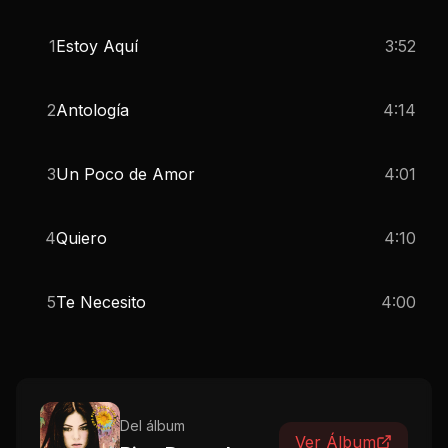
1
Estoy Aquí
3:52
2
Antología
4:14
3
Un Poco de Amor
4:01
4
Quiero
4:10
5
Te Necesito
4:00
Del álbum
Ver Álbum