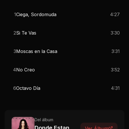
1
Ciega, Sordomuda
4:27
2
Si Te Vas
3:30
3
Moscas en la Casa
3:31
4
No Creo
3:52
6
Octavo Día
4:31
Del álbum
Donde Estan
Ver Álbum