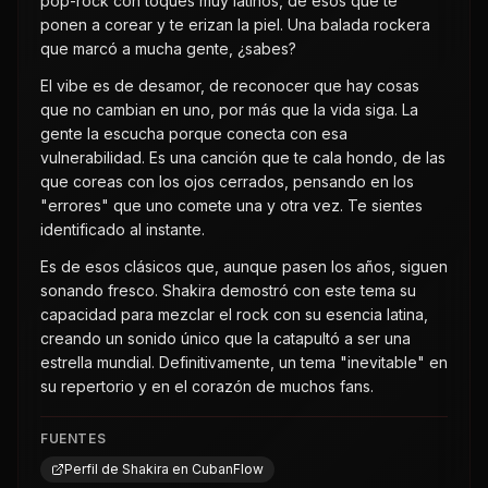
pop-rock con toques muy latinos, de esos que te
ponen a corear y te erizan la piel. Una balada rockera
que marcó a mucha gente, ¿sabes?
El vibe es de desamor, de reconocer que hay cosas
que no cambian en uno, por más que la vida siga. La
gente la escucha porque conecta con esa
vulnerabilidad. Es una canción que te cala hondo, de las
que coreas con los ojos cerrados, pensando en los
"errores" que uno comete una y otra vez. Te sientes
identificado al instante.
Es de esos clásicos que, aunque pasen los años, siguen
sonando fresco. Shakira demostró con este tema su
capacidad para mezclar el rock con su esencia latina,
creando un sonido único que la catapultó a ser una
estrella mundial. Definitivamente, un tema "inevitable" en
su repertorio y en el corazón de muchos fans.
FUENTES
Perfil de Shakira en CubanFlow