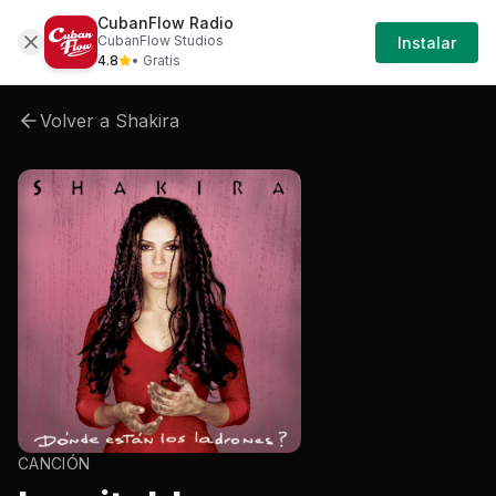
CubanFlow Radio
Artistas
Shakira
Shakira-donde-estan-los-la
CubanFlow Studios
Instalar
4.8
• Gratis
Volver a
Shakira
CANCIÓN