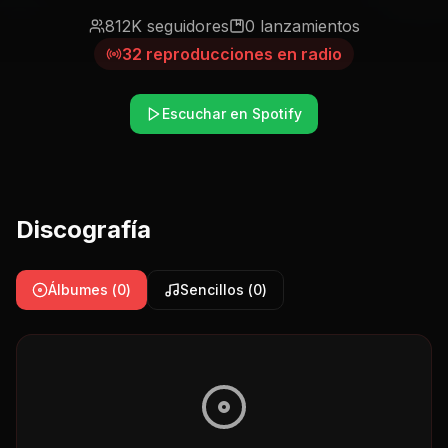
812K
seguidores
0
lanzamientos
32
reproducciones en radio
Escuchar en Spotify
Discografía
Álbumes (
0
)
Sencillos (
0
)