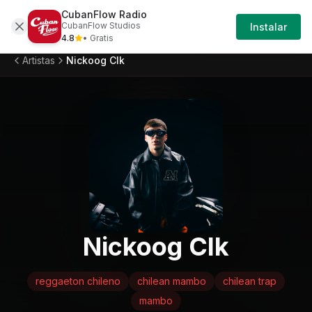
CubanFlow Radio
Iniciar
Artistas
Nickoog-clk
CubanFlow Studios
Instalar
Sesión
4.8
• Gratis
Artistas
Nickoog Clk
Nickoog Clk
reggaeton chileno
chilean mambo
chilean trap
mambo