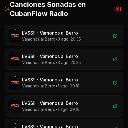
Canciones Sonadas en
181
CubanFlow Radio
LVSS!! - Vámonos al Berro
Vámonos al Berro
•
3 ago. 20:35
LVSS!! - Vámonos al Berro
Vámonos al Berro
•
3 ago. 20:35
LVSS!! - Vámonos al Berro
Vámonos al Berro
•
1 ago. 09:18
LVSS!! - Vámonos al Berro
Vámonos al Berro
•
1 ago. 09:18
LVSS!! - Vámonos al Berro