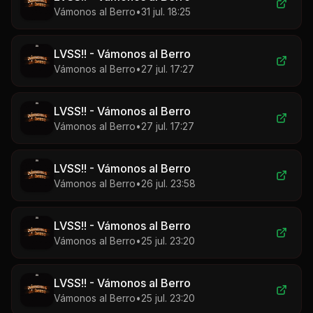
Vámonos al Berro
•
31 jul. 18:25
LVSS!! - Vámonos al Berro
Vámonos al Berro
•
27 jul. 17:27
LVSS!! - Vámonos al Berro
Vámonos al Berro
•
27 jul. 17:27
LVSS!! - Vámonos al Berro
Vámonos al Berro
•
26 jul. 23:58
LVSS!! - Vámonos al Berro
Vámonos al Berro
•
25 jul. 23:20
LVSS!! - Vámonos al Berro
Vámonos al Berro
•
25 jul. 23:20