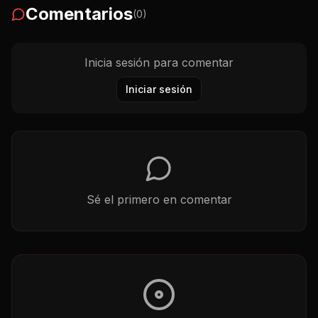
Comentarios
(
0
)
Inicia sesión para comentar
Iniciar sesión
Sé el primero en comentar