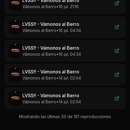
LVSS!! - Vámonos al Berro
Vámonos al Berro
•
16 jul. 21:16
LVSS!! - Vámonos al Berro
Vámonos al Berro
•
16 jul. 04:34
LVSS!! - Vámonos al Berro
Vámonos al Berro
•
16 jul. 04:34
LVSS!! - Vámonos al Berro
Vámonos al Berro
•
14 jul. 02:04
LVSS!! - Vámonos al Berro
Vámonos al Berro
•
14 jul. 02:04
Mostrando las últimas 20 de
181
reproducciones