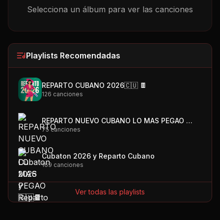
Selecciona un álbum para ver las canciones
Playlists Recomendadas
REPARTO CUBANO 2026🇨🇺 🍫
126
canciones
REPARTO NUEVO CUBANO LO MAS PEGAO 🇨🇺🍫
75
canciones
Cubaton 2026 y Reparto Cubano
169
canciones
Ver todas las playlists