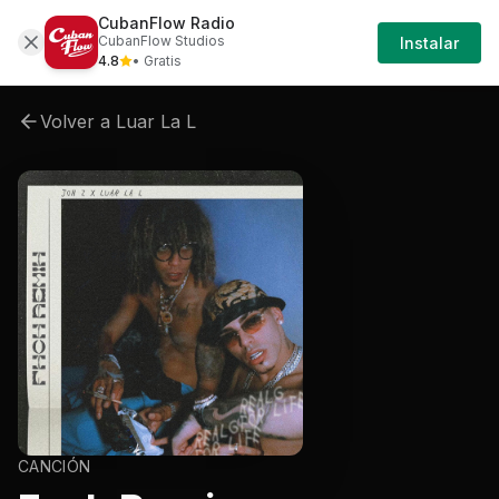
CubanFlow Radio
Inicia
Artistas
Luar-la-l
Luar-la-l-fxck-remix
Lua
CubanFlow Studios
Instalar
Sesi
4.8
• Gratis
Volver a
Luar La L
CANCIÓN