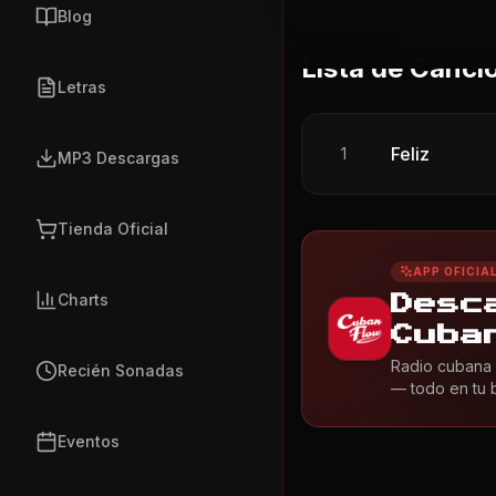
Blog
Lista de Canci
Letras
Feliz
1
MP3 Descargas
Tienda Oficial
APP OFICIA
Charts
Desc
Cuba
Radio cubana 
Recién Sonadas
— todo en tu bo
Eventos