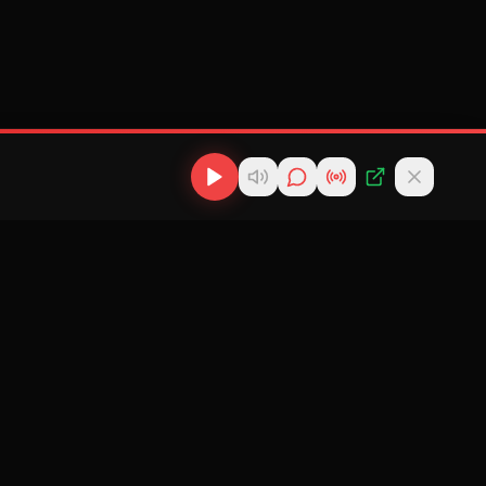
os
Descargas
Contacto
MP3
scargas
info@cubanflow.com
Descargar MP3
de
Miami, FL