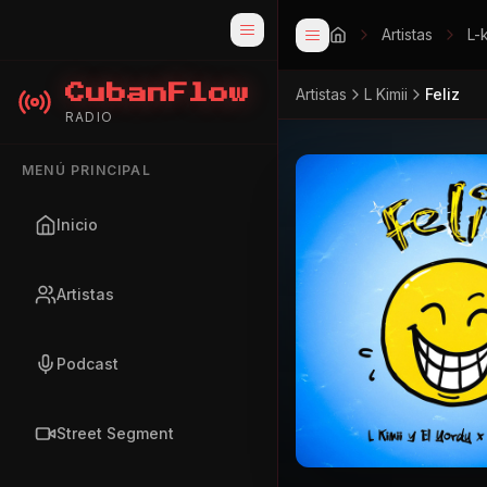
Artistas
L-k
CubanFlow
Artistas
L Kimii
Feliz
RADIO
MENÚ PRINCIPAL
Inicio
Artistas
Podcast
Street Segment