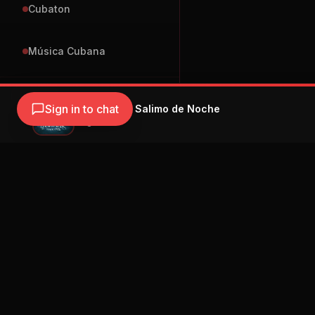
Cubaton
Música Cubana
ES
Sign in to chat
Tiago PZK - Salimo de Noche
Tiago PZK
Navegación
Blog
Street Segment