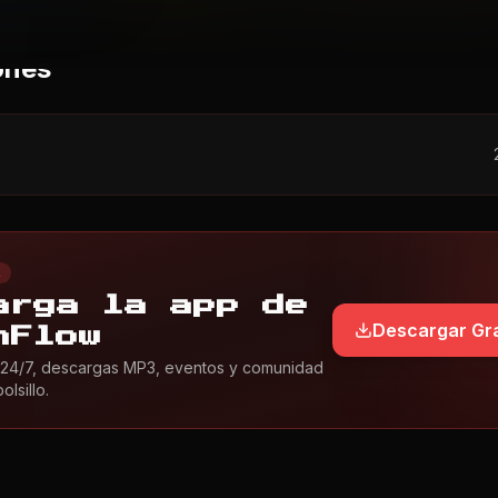
ones
L
arga la app de
Descargar Gra
nFlow
24/7, descargas MP3, eventos y comunidad
lsillo.