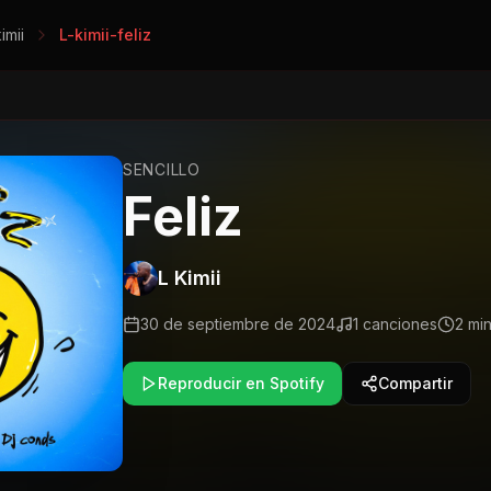
imii
L-kimii-feliz
SENCILLO
Feliz
L Kimii
30 de septiembre de 2024
1
canciones
2 mi
Reproducir en Spotify
Compartir