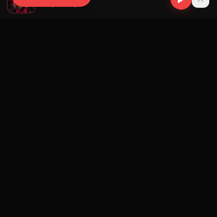
Yomil y El Dany
Navegación
Blog
Street Segment
Podcast
Eventos
Publicar
Ranking Promotores