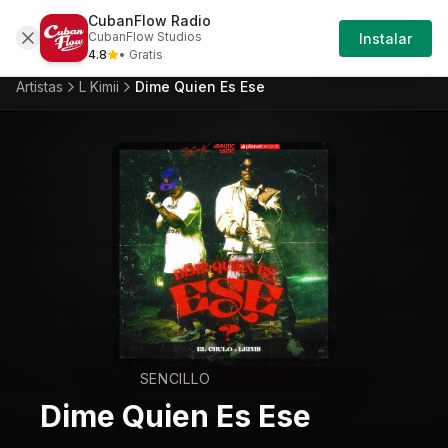
CubanFlow Radio
Iniciar
Artistas
L-kimii
L-kimii-dime-quien-es-ese
CubanFlow Studios
Instalar
Sesión
4.8
• Gratis
Artistas
L Kimii
Dime Quien Es Ese
SENCILLO
Dime Quien Es Ese