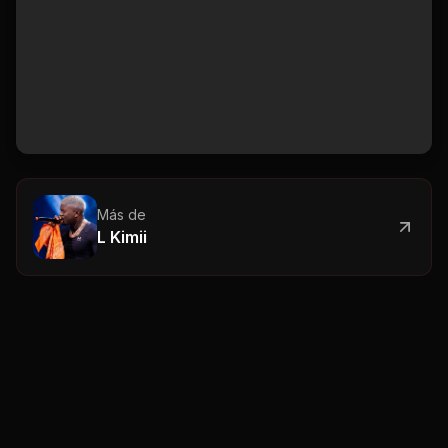
Más de
L Kimii