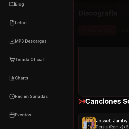
Blog
Discografía
Letras
Álbumes (
0
)
S
MP3 Descargas
Tienda Oficial
Charts
Recién Sonadas
Canciones S
Eventos
Jossef, Jamby E
Persia (Remix)
•
6