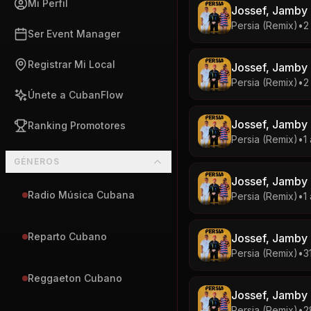
Mi Perfil
Jossef, Jamby E
Persia (Remix)
•
2
Ser Event Manager
Registrar Mi Local
Jossef, Jamby E
Persia (Remix)
•
2
Únete a CubanFlow
Jossef, Jamby E
Ranking Promotores
Persia (Remix)
•
1
GÉNEROS
Jossef, Jamby E
Radio Música Cubana
Persia (Remix)
•
1
Reparto Cubano
Jossef, Jamby E
Persia (Remix)
•
31
Reggaeton Cubano
Jossef, Jamby E
Persia (Remix)
•
2