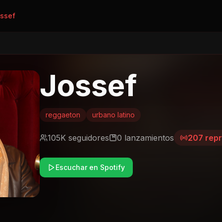
ssef
Jossef
reggaeton
urbano latino
105K
seguidores
0
lanzamientos
207
repr
Escuchar en Spotify