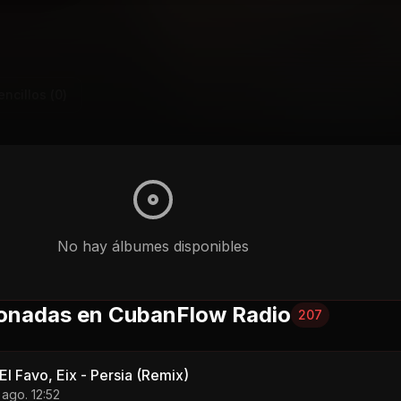
encillos (
0
)
No hay
álbumes
disponibles
onadas en CubanFlow Radio
207
l Favo, Eix - Persia (Remix)
 ago. 12:52