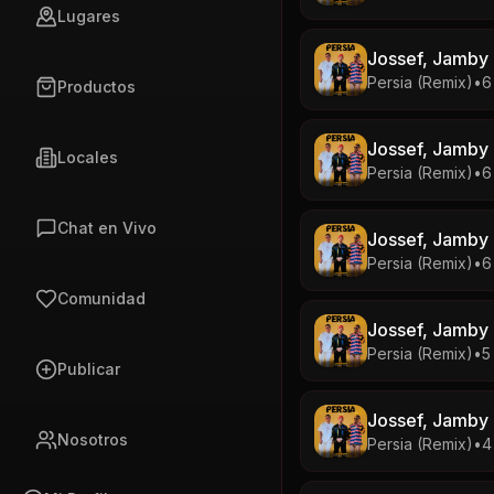
Lugares
Jossef, Jamby E
Persia (Remix)
•
6
Productos
Jossef, Jamby E
Locales
Persia (Remix)
•
6
Chat en Vivo
Jossef, Jamby E
Persia (Remix)
•
6
Comunidad
Jossef, Jamby E
Persia (Remix)
•
5
Publicar
Jossef, Jamby E
Nosotros
Persia (Remix)
•
4