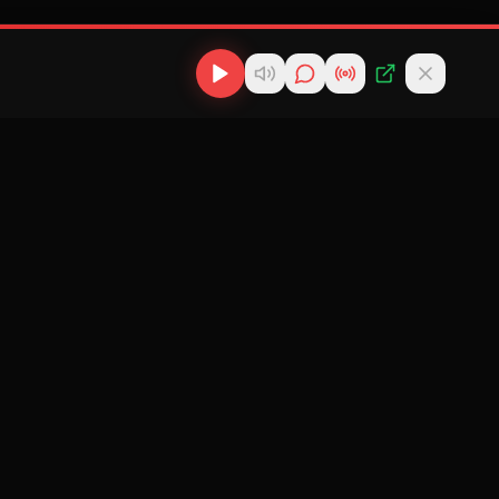
os
Descargas
Contacto
MP3
scargas
info@cubanflow.com
Descargar MP3
de
Miami, FL
Cubano
nes
Descargar
ir
Reparto
 Cubana
Cubano