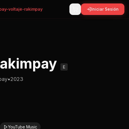
pay-voltaje-rakimpay
Iniciar Sesión
Rakimpay
E
pay
•
2023
YouTube Music