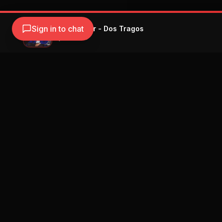
Sign in to chat
Jay Wheeler - Dos Tragos
Jay Wheeler
Navegación
Blog
Street Segment
Podcast
Eventos
Publicar