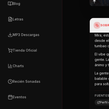
Blog
Letras
SOBR
MP3 Descargas
Mira, es
desde el
tumbao c
Tienda Oficial
El vibe 
gente. L
ánimo y 
Charts
La gente
bailable
Recién Sonadas
para sol
FUENTE
Eventos
Perfi