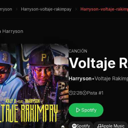
rryson
Harryson-voltaje-rakimpay
Harryson-voltaje-rakim
a
Harryson
CANCIÓN
Voltaje 
Harryson
•
Voltaje Rakim
2:28
Pista #
1
Spotify
Spotify
Apple Music