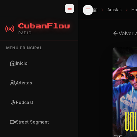
Artistas
Ha
CubanFlow
Volver 
RADIO
MENÚ PRINCIPAL
Inicio
Artistas
Podcast
Street Segment