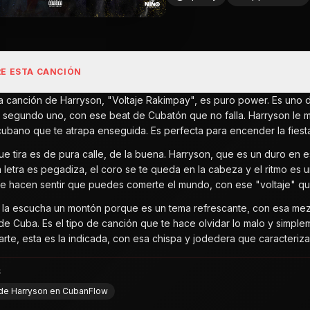
E ESTA CANCIÓN
ta canción de Harryson, "Voltaje Rakimpay", es puro power. Es uno
 segundo uno, con ese beat de Cubatón que no falla. Harryson le m
ubano que te atrapa enseguida. Es perfecta para encender la fiesta
que tira es de pura calle, de la buena. Harryson, que es un duro en 
a letra es pegadiza, el coro se te queda en la cabeza y el ritmo es 
te hacen sentir que puedes comerte el mundo, con ese "voltaje" qu
 la escucha un montón porque es un tema refrescante, con esa mez
 de Cuba. Es el tipo de canción que te hace olvidar lo malo y simple
tarte, esta es la indicada, con esa chispa y jodedera que caracteriza
S
l de Harryson en CubanFlow