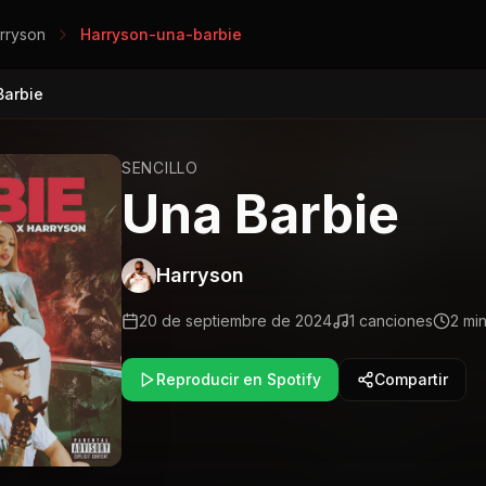
rryson
Harryson-una-barbie
Barbie
SENCILLO
Una Barbie
Harryson
20 de septiembre de 2024
1
canciones
2 mi
Reproducir en Spotify
Compartir