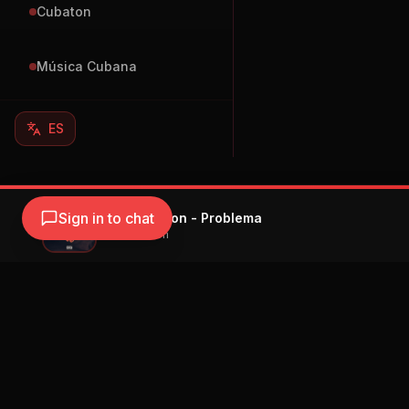
Cubaton
Música Cubana
ES
Sign in to chat
Eladio Carrion - Problema
Eladio Carrion
Navegación