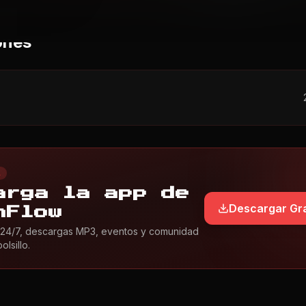
ones
L
arga la app de
Descargar Gra
nFlow
24/7, descargas MP3, eventos y comunidad
lsillo.