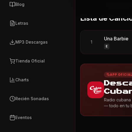
Blog
Lista de Canci
Letras
Una Barbie
MP3 Descargas
1
E
Tienda Oficial
APP OFICIA
Charts
Desc
Cuba
Recién Sonadas
Radio cubana 
— todo en tu bo
Eventos