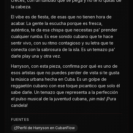
creces, con un tumbao que se pega y no te lo quitas de
la cabeza.
El vibe es de fiesta, de esas que no tienen hora de
acabar. La gente la escucha porque es fresca,
auténtica, te da esa chispa que necesitas pa' prender
cualquier rumba. Es ese sonido cubano que te hace
sentir vivo, con su ritmo contagioso y su letra que te
conecta con la sabrosura de la isla. Es un temazo pa'
darle play una y otra vez.
Harryson, con esta pieza, confirma por qué es uno de
esos artistas que no puedes perder de vista si te gusta
la música urbana hecha en Cuba. Es un golpe de
reggaetón cubano con ese toque picantico que solo él
sabe darle. Un temazo que representa a la perfección
el pulso musical de la juventud cubana, ¡sin más! ¡Pura
candela!
FUENTES
Perfil de Harryson en CubanFlow