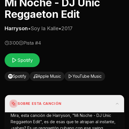
Mi Noche - DJ Unic
Reggaeton Edit
Harryson
•
Soy la Kalle
•
2017
3:00
Pista #
4
Spotify
Spotify
Apple Music
YouTube Music
SOBRE ESTA CANCIÓN
Mira, esta canción de Harryson, "Mi Noche - DJ Unic
Reggaeton Edit", es de esas que te atrapan al instante,
¿sabes? Es un reggaetón cubano con ese swing