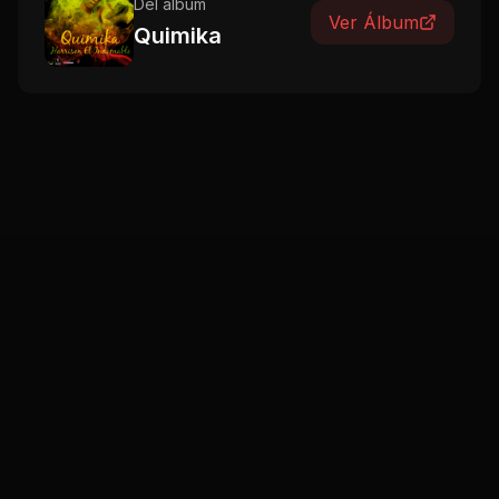
Del álbum
Ver Álbum
Quimika