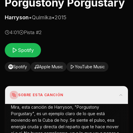
Porgustony Porgustary
Harryson
•
Quimika
•
2015
4:01
Pista #
2
Spotify
Spotify
Apple Music
YouTube Music
SOBRE ESTA CANCIÓN
Mira, esta canción de Harryson, "Porgustony
Porgustary", es un ejemplo claro de lo que está
moviendo en la Cuba de hoy. Se siente el pulso, esa
energía cruda y directa del reparto que te hace mover