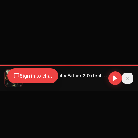
Sign in to chat
YOVNGCHIMI - Baby Father 2.0 (feat. Myke Towers, Arcángel, Ñengo Flow and Yeruza)
YOVNGCHIMI
Navegación