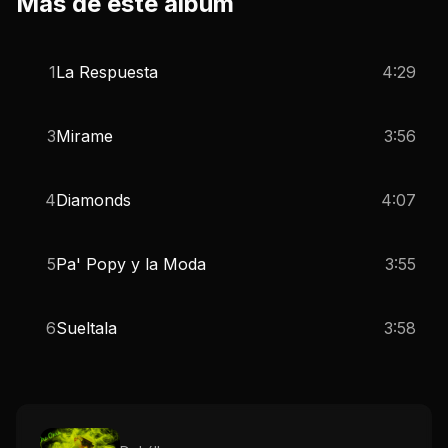
Más de este álbum
1
La Respuesta
4:29
3
Mirame
3:56
4
Diamonds
4:07
5
Pa' Popy y la Moda
3:55
6
Sueltala
3:58