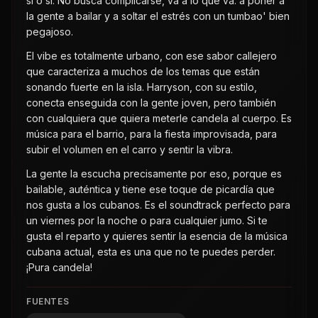
sí o sí. No busca complicarse, va a lo que va: a poner a
la gente a bailar y a soltar el estrés con un tumbao' bien
pegajoso.
El vibe es totalmente urbano, con ese sabor callejero
que caracteriza a muchos de los temas que están
sonando fuerte en la isla. Harryson, con su estilo,
conecta enseguida con la gente joven, pero también
con cualquiera que quiera meterle candela al cuerpo. Es
música para el barrio, para la fiesta improvisada, para
subir el volumen en el carro y sentir la vibra.
La gente la escucha precisamente por eso, porque es
bailable, auténtica y tiene ese toque de picardía que
nos gusta a los cubanos. Es el soundtrack perfecto para
un viernes por la noche o para cualquier jumo. Si te
gusta el reparto y quieres sentir la esencia de la música
cubana actual, esta es una que no te puedes perder.
¡Pura candela!
FUENTES