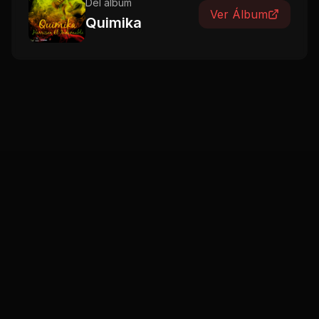
Del álbum
Ver Álbum
Quimika