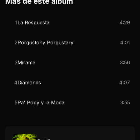
Más de este álbum
1
La Respuesta
4:29
2
Porgustony Porgustary
4:01
3
Mirame
3:56
4
Diamonds
4:07
5
Pa' Popy y la Moda
3:55