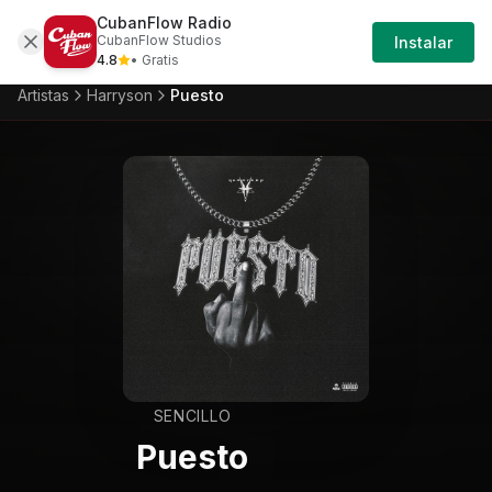
CubanFlow Radio
Iniciar
Artistas
Harryson
Harryson-puesto
CubanFlow Studios
Instalar
Sesión
4.8
• Gratis
Artistas
Harryson
Puesto
SENCILLO
Puesto