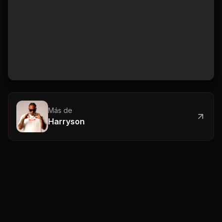
Más de
Harryson